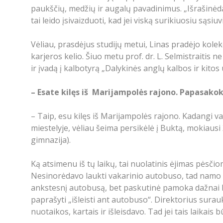
paukščių, medžių ir augalų pavadinimus. „Išrašinėda
tai leido įsivaizduoti, kad jei viską surikiuosiu sąsi
Vėliau, prasdėjus studijų metui, Linas pradėjo kolekci
karjeros kelio. Šiuo metu prof. dr. L. Selmistraitis
ir įvadą į kalbotyrą „Dalykinės anglų kalbos ir kit
– Esate kilęs iš Marijampolės rajono. Papasakok
– Taip, esu kilęs iš Marijampolės rajono. Kadangi v
miestelyje, vėliau šeima persikėlė į Buktą, mokiau
gimnazija).
Ką atsimenu iš tų laikų, tai nuolatinis ėjimas pės
Nesinorėdavo laukti vakarinio autobuso, tad namo e
ankstesnį autobusą, bet paskutinė pamoka dažnai bū
paprašyti „išleisti ant autobuso“. Direktorius surau
nuotaikos, kartais ir išleisdavo. Tad jei tais laikai