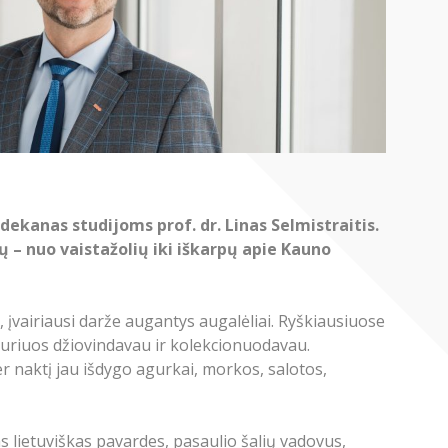
ekanas studijoms prof. dr. Linas Selmistraitis.
ų – nuo vaistažolių iki iškarpų apie Kauno
, įvairiausi darže augantys augalėliai. Ryškiausiuose
kuriuos džiovindavau ir kolekcionuodavau.
r naktį jau išdygo agurkai, morkos, salotos,
s lietuviškas pavardes, pasaulio šalių vadovus,