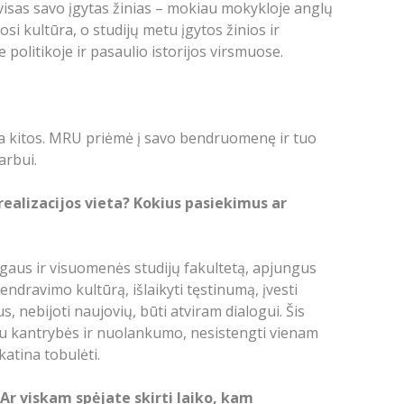
 visas savo įgytas žinias – mokiau mokykloje anglų
si kultūra, o studijų metu įgytos žinios ir
ninėje politikoje ir pasaulio istorijos virsmuose.
ia kitos. MRU priėmė į savo bendruomenę ir tuo
darbui.
realizacijos vieta? Kokius pasiekimus ar
ogaus ir visuomenės studijų fakultetą, apjungus
endravimo kultūrą, išlaikyti tęstinumą, įvesti
s, nebijoti naujovių, būti atviram dialogui. Šis
au kantrybės ir nuolankumo, nesistengti vienam
skatina tobulėti.
 Ar viskam spėjate skirti laiko, kam