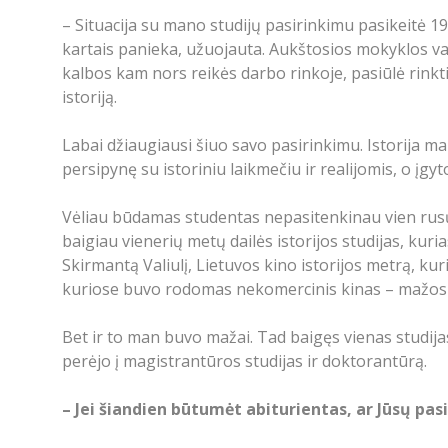
– Situacija su mano studijų pasirinkimu pasikeitė 1
kartais panieka, užuojauta. Aukštosios mokyklos vad
kalbos kam nors reikės darbo rinkoje, pasiūlė rinktis 
istoriją.
Labai džiaugiausi šiuo savo pasirinkimu. Istorija ma
persipynę su istoriniu laikmečiu ir realijomis, o įgyt
Vėliau būdamas studentas nepasitenkinau vien rusų k
baigiau vienerių metų dailės istorijos studijas, kur
Skirmantą Valiulį, Lietuvos kino istorijos metrą, ku
kuriose buvo rodomas nekomercinis kinas – mažos pa
Bet ir to man buvo mažai. Tad baigęs vienas studijas
perėjo į magistrantūros studijas ir doktorantūrą.
– Jei šiandien būtumėt abiturientas, ar Jūsų pasi