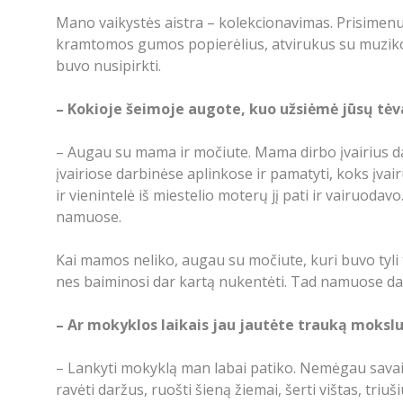
Mano vaikystės aistra – kolekcionavimas. Prisimenu,
kramtomos gumos popierėlius, atvirukus su muzikos 
buvo nusipirkti.
– Kokioje šeimoje augote, kuo užsiėmė jūsų tėv
– Augau su mama ir močiute. Mama dirbo įvairius d
įvairiose darbinėse aplinkose ir pamatyti, koks įvai
ir vienintelė iš miestelio moterų jį pati ir vairuoda
namuose.
Kai mamos neliko, augau su močiute, kuri buvo tyli 
nes baiminosi dar kartą nukentėti. Tad namuose 
– Ar mokyklos laikais jau jautėte trauką moksl
– Lankyti mokyklą man labai patiko. Nemėgau savaitga
ravėti daržus, ruošti šieną žiemai, šerti vištas, triuš