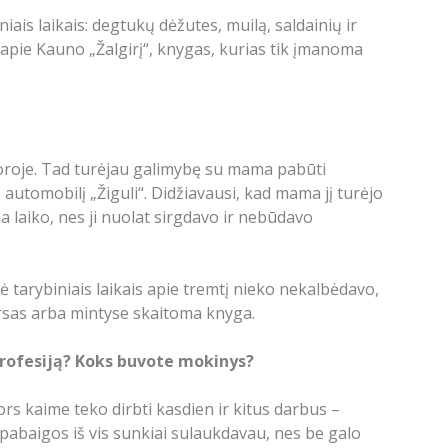
is laikais: degtukų dėžutes, muilą, saldainių ir
apie Kauno „Žalgirį“, knygas, kurias tik įmanoma
oroje. Tad turėjau galimybę su mama pabūti
 automobilį „Žiguli“. Didžiavausi, kad mama jį turėjo
ma laiko, nes ji nuolat sirgdavo ir nebūdavo
 tarybiniais laikais apie tremtį nieko nekalbėdavo,
antis garsas arba mintyse skaitoma knyga.
profesiją? Koks buvote mokinys?
ors kaime teko dirbti kasdien ir kitus darbus –
ros pabaigos iš vis sunkiai sulaukdavau, nes be galo