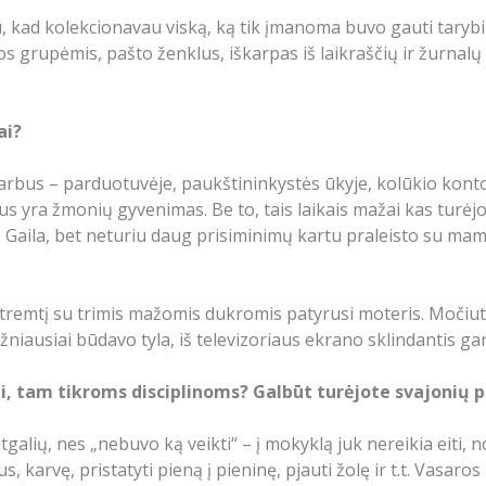
 kad kolekcionavau viską, ką tik įmanoma buvo gauti tarybinia
grupėmis, pašto ženklus, iškarpas iš laikraščių ir žurnalų 
ai?
arbus – parduotuvėje, paukštininkystės ūkyje, kolūkio kont
rus yra žmonių gyvenimas. Be to, tais laikais mažai kas turėjo
vo. Gaila, bet neturiu daug prisiminimų kartu praleisto su ma
tremtį su trimis mažomis dukromis patyrusi moteris. Močiutė
dažniausiai būdavo tyla, iš televizoriaus ekrano sklind
ui, tam tikroms disciplinoms? Galbūt turėjote svajonių 
lių, nes „nebuvo ką veikti“ – į mokyklą juk nereikia eiti, n
ius, karvę, pristatyti pieną į pieninę, pjauti žolę ir t.t. Vasa