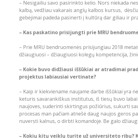
– Nesigailiu savo pasirinkto kelio. Nors niekada ne
kalbą, vedžiau vakarais anglų kalbos kursus, dėsčiau
gebėjimai padeda pasinerti į kultūrą dar giliau ir
– Kas paskatino prisijungti prie MRU bendruom
– Prie MRU bendruomenės prisijungiau 2018 metais.
džiaugiuosi – džiaugiuosi kolegų kompetencija, žin
– Kokie buvo didžiausi iššūkiai ar atradimai pra
projektus labiausiai vertinate?
– Kaip ir kiekviename naujame darbe iššūkiai yra ne
keturis savarankiškus institutus, iš tiesų buvo labai
naujoves, suderinti skirtingus požiūrius, sukurti saug
procesas man pačiam atnešė daug naujos geros patir
nuversti kalnus, o dirbti komandoje. Be galo džiaug
– Kokių kitų veiklų turite už universiteto ribų?