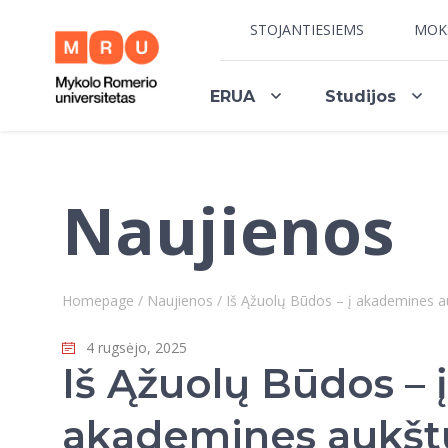
STOJANTIESIEMS
MOK
ERUA
Studijos
Naujienos
Homepage
/
Naujienos
/
Iš Ąžuolų Būdos – į akademines aukš
4 rugsėjo, 2025
Iš Ąžuolų Būdos – į
akademines aukšt