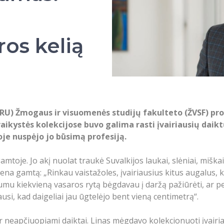
ros kelią
U) Žmogaus ir visuomenės studijų fakulteto (ŽVSF) prod
vaikystės kolekcijose buvo galima rasti įvairiausių daikt
loje nuspėjo jo būsimą profesiją.
oje. Jo akį nuolat traukė Suvalkijos laukai, slėniai, miškai
ena gamtą: „Rinkau vaistažoles, įvairiausius kitus augalus, 
mu kiekvieną vasaros rytą bėgdavau į daržą pažiūrėti, ar pe
ausi, kad daigeliai jau ūgtelėjo bent vieną centimetrą“.
r neapčiuopiami daiktai. Linas mėgdavo kolekcionuoti įvairia