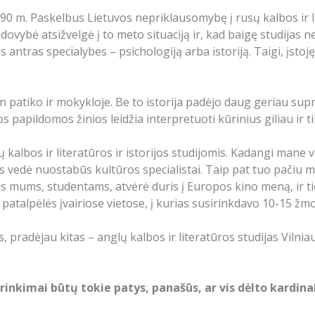
990 m. Paskelbus Lietuvos nepriklausomybę į rusų kalbos ir 
ovybė atsižvelgė į to meto situaciją ir, kad baigę studijas 
antras specialybes – psichologiją arba istoriją. Taigi, įstojęs
n patiko ir mokykloje. Be to istorija padėjo daug geriau supr
os papildomos žinios leidžia interpretuoti kūrinius giliau ir ti
albos ir literatūros ir istorijos studijomis. Kadangi mane 
ias vedė nuostabūs kultūros specialistai. Taip pat tuo pačiu 
ris mums, studentams, atvėrė duris į Europos kino meną, ir ti
talpėlės įvairiose vietose, į kurias susirinkdavo 10-15 žmo
, pradėjau kitas – anglų kalbos ir literatūros studijas Viln
rinkimai būtų tokie patys, panašūs, ar vis dėlto kardinal