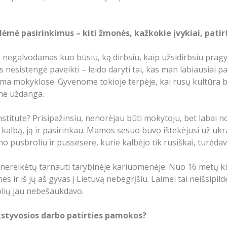
lėmė pasirinkimus – kiti žmonės, kažkokie įvykiai, patirt
ug negalvodamas kuo būsiu, ką dirbsiu, kaip užsidirbsiu prag
 nesistengė paveikti – leido daryti tai, kas man labiausiai p
ma mokyklose. Gyvenome tokioje terpėje, kai rusų kultūra bu
ine uždanga.
titute? Prisipažinsiu, nenorėjau būti mokytoju, bet labai nor
kalbą, ją ir pasirinkau. Mamos sesuo buvo ištekėjusi už ukrai
 pusbroliu ir pussesere, kurie kalbėjo tik rusiškai, turėdav
kad nereikėtų tarnauti tarybinėje kariuomenėje. Nuo 16 metų
es ir iš jų aš gyvas į Lietuvą nebegrįšiu. Laimei tai neišsipil
unuolių jau nebešaukdavo.
nkstyvosios darbo patirties pamokos?