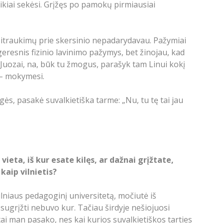
kiai sekėsi. Grįžęs po pamokų pirmiausiai
sitraukimų prie skersinio nepadarydavau. Pažymiai
 geresnis fizinio lavinimo pažymys, bet žinojau, kad
„Juozai, na, būk tu žmogus, parašyk tam Linui kokį
 – mokymesi.
, pasakė suvalkietiška tarme: „Nu, tu tę tai jau
ieta, iš kur esate kilęs, ar dažnai grįžtate,
kaip vilnietis?
Vilniaus pedagoginį universitetą, močiutė iš
sugrįžti nebuvo kur. Tačiau širdyje nešiojuosi
ai man pasako, nes kai kurios suvalkietiškos tarties