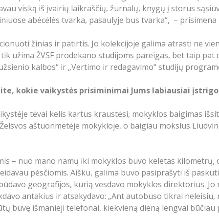
vau viską iš įvairių laikraščių, žurnalų, knygų į storus sąs
uviniuose abėcėlės tvarka, pasaulyje bus tvarka“, – prisimena L
onuoti žinias ir patirtis. Jo kolekcijoje galima atrasti ne vien
 ne tik užima ŽVSF prodekano studijoms pareigas, bet taip pat
os užsienio kalbos“ ir „Vertimo ir redagavimo“ studijų prog
ite, kokie vaikystės prisiminimai Jums labiausiai įstrig
aikystėje tėvai kelis kartus kraustėsi, mokyklos baigimas išs
si Želsvos aštuonmetėje mokykloje, o baigiau mokslus Liudvi
čiomis – nuo mano namų iki mokyklos buvo keletas kilometrų
idavau pėsčiomis. Aišku, galima buvo pasiprašyti iš paskut
davo geografijos, kurią vesdavo mokyklos direktorius. Jo m
kdavo antakius ir atsakydavo: „Ant autobuso tikrai neleisiu,
s būtų buvę išmanieji telefonai, kiekvieną dieną lengvai būčiau