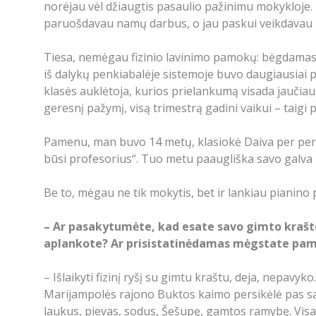
norėjau vėl džiaugtis pasaulio pažinimu mokykloje
paruošdavau namų darbus, o jau paskui veikdavau 
Tiesa, nemėgau fizinio lavinimo pamokų: bėgdamas u
iš dalykų penkiabalėje sistemoje buvo daugiausiai pen
klasės auklėtoja, kurios prielankumą visada jaučiau
geresnį pažymį, visą trimestrą gadini vaikui – taig
Pamenu, man buvo 14 metų, klasiokė Daiva per pertr
būsi profesorius“. Tuo metu paaugliška savo galva p
Be to, mėgau ne tik mokytis, bet ir lankiau pianino
– Ar pasakytumėte, kad esate savo gimto krašto, g
aplankote? Ar prisistatinėdamas mėgstate paminėt
– Išlaikyti fizinį ryšį su gimtu kraštu, deja, nepavy
Marijampolės rajono Buktos kaimo persikėlė pas savo
laukus, pievas, sodus, Šešupę, gamtos ramybę. Visad