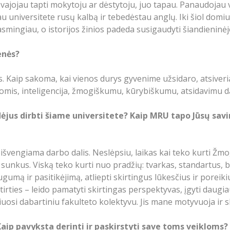
svajojau tapti mokytoju ar dėstytoju, juo tapau. Panaudojau
 universitete rusų kalbą ir tebedėstau anglų. Iki šiol domiuo
 prasmingiau, o istorijos žinios padeda susigaudyti šiandie
enės?
 Kaip sakoma, kai vienos durys gyvenime užsidaro, atsiver
iomis, inteligencija, žmogiškumu, kūrybiškumu, atsidavimu 
dėjus dirbti šiame universitete? Kaip MRU tapo Jūsų savi
išvengiama darbo dalis. Neslėpsiu, laikas kai teko kurti Žm
 sunkus. Viską teko kurti nuo pradžių: tvarkas, standartus, b
umą ir pasitikėjimą, atliepti skirtingus lūkesčius ir poreikiu
ties – leido pamatyti skirtingas perspektyvas, įgyti daugi
iuosi dabartiniu fakulteto kolektyvu. Jis mane motyvuoja ir 
 Kaip pavyksta derinti ir paskirstyti save toms veikloms?