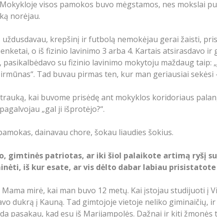
. Mokykloje visos pamokos buvo mėgstamos, nes mokslai pui
ką norėjau.
ždusdavau, krepšinį ir futbolą nemokėjau gerai žaisti, pri
ketai, o iš fizinio lavinimo 3 arba 4. Kartais atsirasdavo ir
, pasikalbėdavo su fizinio lavinimo mokytoju maždaug taip: 
i pirmūnas“. Tad buvau pirmas ten, kur man geriausiai sekėsi
auką, kai buvome prisėdę ant mokyklos koridoriaus palangės
agalvojau „gal ji išprotėjo?“.
 pamokas, dainavau chore, šokau liaudies šokius.
imtinės patriotas, ar iki šiol palaikote artimą ryšį su v
i, iš kur esate, ar vis dėlto dabar labiau prisistatote 
ko. Mama mirė, kai man buvo 12 metų. Kai įstojau studijuoti į 
 dukrą į Kauną. Tad gimtojoje vietoje neliko giminaičių, ir 
a pasakau, kad esu iš Marijampolės. Dažnai ir kiti žmonės t