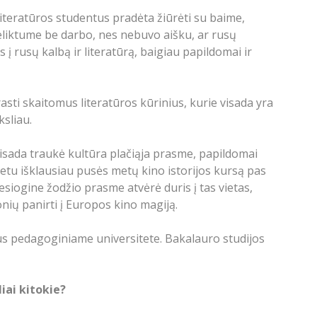
literatūros studentus pradėta žiūrėti su baime,
neliktume be darbo, nes nebuvo aišku, ar rusų
 į rusų kalbą ir literatūrą, baigiau papildomai ir
asti skaitomus literatūros kūrinius, kurie visada yra
ksliau.
visada traukė kultūra plačiąja prasme, papildomai
metu išklausiau pusės metų kino istorijos kursą pas
esiogine žodžio prasme atvėrė duris į tas vietas,
nių panirti į Europos kino magiją.
iaus pedagoginiame universitete. Bakalauro studijos
iai kitokie?