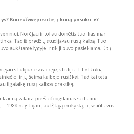
ys? Kuo sužavėjo sritis, į kurią pasukote?
yvenimui. Norėjau ir toliau domėtis tuo, kas man
atinka. Tad iš pradžių studijavau rusų kalbą. Tuo
vo aukštame lygyje ir tik ji buvo pasiekiama. Kitų
ėjau studijuoti sostinėje, studijuoti bet kokią
niečio, ir jų šeima kalbėjo rusiškai. Tad kai teta
au ilgalaikę rusų kalbos praktiką.
 kiekvieną vakarą prieš užmigdamas su baime
dė – 1988 m. įstojau į aukštąją mokyklą, o įsisiūbavus