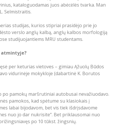
iuvinius, kataloguodamas juos abėcėlės tvarka. Man
. Selmistraitis.
erias studijas, kurios stipriai prasidėjo prie jo
 dėsto verslo anglų kalbą, anglų kalbos morfologiją
ramose studijuojantiems MRU studentams.
o atmintyje?
itęsė per keturias vietoves – gimiau Ąžuolų Būdos
navo vidurinėje mokykloje (dabartinė K. Borutos
, o po pamokų maršrutiniai autobusai nevažiuodavo.
inės pamokos, kad spėtume su klasiokais į
es labai bijodavom, bet vis tiek išdrįsdavome
 nes nuo jo dar nukrisite“. Bet priklausomai nuo
 prižingsniavęs po 10 tūkst. žingsnių.