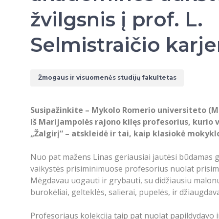
žvilgsnis į prof. L.
Selmistraičio karje
Žmogaus ir visuomenės studijų fakultetas
Susipažinkite – Mykolo Romerio universiteto (MR
Iš Marijampolės rajono kilęs profesorius, kurio 
„Žalgirį“ – atskleidė ir tai, kaip klasiokė mokyk
Nuo pat mažens Linas geriausiai jautėsi būdamas gamt
vaikystės prisiminimuose profesorius nuolat prisim
Mėgdavau uogauti ir grybauti, su didžiausiu malonu
burokėliai, gelteklės, salierai, pupelės, ir džiaugdav
Profesoriaus kolekciją taip pat nuolat papildydavo i