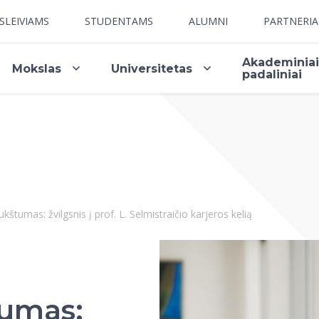
SLEIVIAMS
STUDENTAMS
ALUMNI
PARTNERI
Akademinia
Mokslas
Universitetas
padaliniai
tumas: žvilgsnis į prof. L. Selmistraičio karjeros kelią
umas: