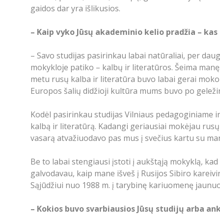
gaidos dar yra išlikusios.
– Kaip vyko Jūsų akademinio kelio pradžia – kas 
– Savo studijas pasirinkau labai natūraliai, per da
mokykloje patiko – kalbų ir literatūros. Šeima manęs
metu rusų kalba ir literatūra buvo labai gerai moko
Europos šalių didžioji kultūra mums buvo po gelež
Kodėl pasirinkau studijas Vilniaus pedagoginiame ins
kalbą ir literatūrą. Kadangi geriausiai mokėjau rusų 
vasarą atvažiuodavo pas mus į svečius kartu su mano
Be to labai stengiausi įstoti į aukštąją mokyklą, 
galvodavau, kaip mane išveš į Rusijos Sibiro kareivin
Sąjūdžiui nuo 1988 m. į tarybinę kariuomenę ja
– Kokios buvo svarbiausios Jūsų studijų arba a