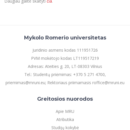
Daugiau galite skaityti
čia
.
Mykolo Romerio universitetas
Juridinio asmens kodas 111951726
PVM mokėtojo kodas LT119517219
Adresas: Ateities g. 20, LT-08303 Vilnius
Tel.: Studentų priėmimas: +370 5 271 4700,
priemimas@mruni.eu; Rektoriaus priimamasis roffice@mruni.eu
Greitosios nuorodos
Apie MRU
Atributika
Studijų kokybė