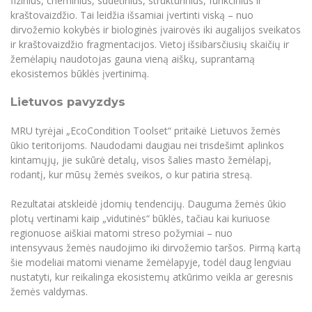
fizinius, cheminius, sudėtinius, struktūrinius, funkcinius ir
Informacinė sistema "Studijos"
kraštovaizdžio. Tai leidžia išsamiai įvertinti viską – nuo
Azijos centras
Vilniaus Karaliaus Sedžiongo institutas
Parama Ukrainai
dirvožemio kokybės ir biologinės įvairovės iki augalijos sveikatos
Darbuotojų elektroninis paštas
ir kraštovaizdžio fragmentacijos. Vietoj išsibarsčiusių skaičių ir
Vilniaus Karaliaus Sedžiongo institutas
Frankofoniškų šalių studijų centras
Daugiafaktorinė autentifikacija universiteto
Civilinė sauga
žemėlapių naudotojas gauna vieną aiškų, suprantamą
darbuotojams (MFA)
ekosistemos būklės įvertinimą.
Frankofoniškų šalių studijų centras
Mokslininkų profiliai "CRIS"
Korupcijos prevencija
Lietuvos pavyzdys
Bendruomenės gerovė
Darbuotojų kvalifikacijos kėlimas
MRU tyrėjai „EcoCondition Toolset“ pritaikė Lietuvos žemės
MRU norminių teisės aktų duomenų bazė
ūkio teritorijoms. Naudodami daugiau nei trisdešimt aplinkos
kintamųjų, jie sukūrė detalų, visos šalies masto žemėlapį,
Intranetas
rodantį, kur mūsų žemės sveikos, o kur patiria stresą.
eDVS
Microsoft Office 365
Rezultatai atskleidė įdomių tendencijų. Dauguma žemės ūkio
plotų vertinami kaip „vidutinės“ būklės, tačiau kai kuriuose
MRU mobilios programėlės
regionuose aiškiai matomi streso požymiai – nuo
Pagalbos sistema
intensyvaus žemės naudojimo iki dirvožemio taršos. Pirmą kartą
Profesinė sąjunga
šie modeliai matomi viename žemėlapyje, todėl daug lengviau
nustatyti, kur reikalinga ekosistemų atkūrimo veikla ar geresnis
Kontaktų paieška
žemės valdymas.