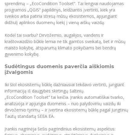
Renginių kalendorius
Universiteto teatras
Neformaliuoju ir (ar) savišvietos būdu įgytų
sprendimą – „EcoCondition Toolset“. Tai lengvai naudojamas
Erasmus+ mobilumas praktikoms (SMP)
Partnerystės
Emocinė gerovė
Mokslo laboratorijos
kompetencijų vertinimas ir pripažinimas
Veiklos dokumentai
programos „QGIS“ papildinys, leidžiantis įvertinti, kiek yra
Sūduvos akademija
Tinklalaidės
MRU pop vokalinis ansamblis (vadovas Artūras
Kitos galimybės
sveikos arba patiria stresą mūsų ekosistemos, apjungiant
Azijos centras
Bakalauro studijos
Žmogaus, aplinkos ir technologijų (HET) siste
Novikas)
Studijų organizavimas
Akademinė etika
didžiulį aplinkos duomenų kiekį į vieną aiškų vaizdą.
Magistrantūros studijos
Vilniaus Karaliaus Sedžiongo institutas
MRU merginų choras
Doktorantūra
Darbas MRU
Kodėl tai svarbu?
Dirvožemio, augalijos, vandens ir
Vadovų MBA
Frankofoniškų šalių studijų centras
kraštovaizdžio būklė lemia ne tik gamtos sveikatą, bet ir mūsų
Švietimo ir kultūros vadovų MPA
Projektai
Universiteto simbolika
maisto kokybę, atsparumą klimato pokyčiams bei bendrą
Teisės LL.M.
gyvenimo kokybę.
Akademinė leidyba
Atributika
Papildomosios studijos
Sudėtingus duomenis paverčia aiškiomis
Pedagogų rengimas
Mokymų LAB
Naujienos
įžvalgomis
Doktorantūros studijos
Mokslo naujienos
Tarptautiškumas
Iki šiol ekosistemų būklę dažniausiai tekdavo vertinti, jungiant
Profesinės bakalauro studijos
Personalo valdymo centras
informaciją iš daugybės skirtingų šaltinių.
Kasmetiniai mokslo renginiai
Studentams
Darnus vystymasis
„EcoCondition Toolset“ tai keičia. Įrankis automatiškai tvarko,
Privačių interesų deklaravimas
analizuoja ir apjungia duomenis – nuo palydovinių vaizdų iki
Informacija naujiems darbuotojams
Darbuotojams
Studentams
Privatumo politika
dirvožemio tyrimų – ir įvertina ekosistemų būklę pagal Jungtinių
Studijų Moodle (studijų vykdymui)
Tautų standartą SEEA EA.
Darbuotojams
Partnerystės
Negalia ir individualieji poreikiai
Darbuotojų Moodle (kompetencijų tobulinimui)
Įrankis nagrinėja šešis pagrindinius ekosistemų aspektus:
Partnerystės
Studijų tvarkaraštis
Azijos centras
Viešai skelbiama informacija