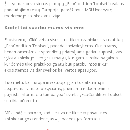
Šis tyrimas buvo vienas pirmųjų „EcoCondition Toolset“ realaus
panaudojimo testų Europoje, pabrėžiantis MRU lyderystę
modernioje aplinkos analizėje.
Kodėl tai svarbu mums visiems
Ekosistemų būklė veikia visus – ne tik mokslininkus. Įrankiai, kaip
„EcoCondition Toolset“, padeda savivaldybėms, ūkininkams,
bendruomenėms ir sprendimų priėmėjams geriau suprasti, kas
vyksta aplinkoje. Lengviau matyti, kur gamtai reikia pagalbos,
kur žemės ūkio praktikos galėtų būti patobulintos ir kur
ekosistemos vis dar sveikos bei vertos apsaugos.
Tuo metu, kai Europa investuoja į gamtos atkūrimą ir
atsparumą klimato pokyčiams, prieinama ir duomenimis
pagrįsta informacija tampa ypač svarbi. „EcoCondition Toolset“
suteikia būtent tai.
MRU indėlis parodo, kad Lietuva ne tik seka pasaulines
aplinkosaugos tendencijas – ji padeda jas formuoti.