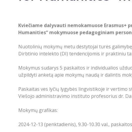
Kviečiame dalyvauti nemokamuose Erasmus+ pr
Humanities“ mokymuose pedagoginiam persona
Nuotolinių mokymų metu dėstytojai turės galimybę 
Dirbtinio intelekto (DI) tendencijomis ir praktiniu
Mokymus sudarys 5 paskaitos ir individualios užduotys
užpildyti anketą apie mokymų naudą ir dalintis moky
Paskaitas ves lyčių lygybės lingvistikoje ir vertim
Viešojo administravimo instituto profesorius dr. Da
Mokymų grafikas:
2024-12-13 (penktadienis), 9.30-10.30 val., paskaitos