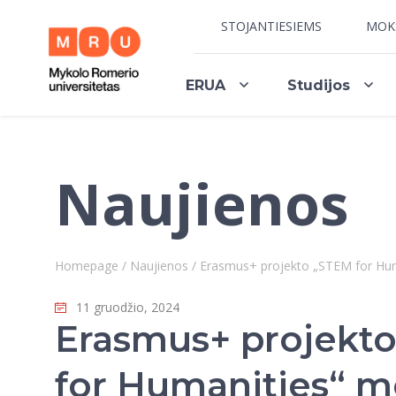
STOJANTIESIEMS
MOK
ERUA
Studijos
Naujienos
Homepage
/
Naujienos
/
Erasmus+ projekto „STEM for Hu
11 gruodžio, 2024
Erasmus+ projekt
for Humanities“ 