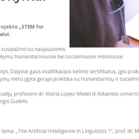
ojekto „STEM for
lui.
susipažinti su naujausiomis
 taikymu humanitariniuose bei socialiniuose moksluose.
. Dalyviai gaus kvalifikacijos kėlimo sertifikatus, įgis prakti
mų metu įgyta gerąja praktika su humanitarinių ir socialinių
o studijų profesorė dr. María Lopez-Medel iš Alikantės unive
ngis Gudelis.
 tema: „The Artificial Intelligence in Linguistics 1“, prof. dr