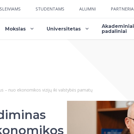
SLEIVIAMS
STUDENTAMS
ALUMNI
PARTNERI
Akademinia
Mokslas
Universitetas
padaliniai
ius – nuo ekonomikos vizijų iki valstybės pamatų
ediminas
ekonomikos