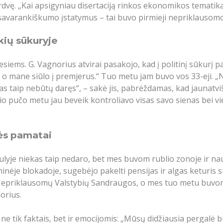
 erdvę. „Kai apsigyniau disertaciją rinkos ekonomikos tematika
avarankiškumo įstatymus – tai buvo pirmieji nepriklausomos 
ykių sūkuryje
iems. G. Vagnorius atvirai pasakojo, kad į politinį sūkurį p
 o mane siūlo į premjerus.“ Tuo metu jam buvo vos 33-eji. „N
niekas taip nebūtų daręs“, – sakė jis, pabrėždamas, kad jaun
io pučo metu jau beveik kontroliavo visas savo sienas bei v
ės pamatai
ulyje niekas taip nedaro, bet mes buvom rublio zonoje ir n
inėje blokadoje, sugebėjo pakelti pensijas ir algas keturis s
Nepriklausomų Valstybių Sandraugos, o mes tuo metu buvome v
orius.
i ne tik faktais, bet ir emocijomis: „Mūsų didžiausia pergal