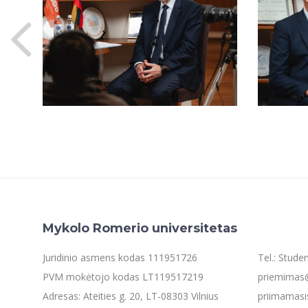
Mykolo Romerio universitetas
Juridinio asmens kodas 111951726
Tel.: Stud
PVM mokėtojo kodas LT119517219
priemimas@
Adresas: Ateities g. 20, LT-08303 Vilnius
priimamasi