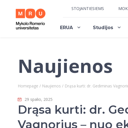
STOJANTIESIEMS
MOK
ERUA
Studijos
Naujienos
Homepage
/
Naujienos
/
Drąsa kurti: dr. Gediminas Vagnor
29 spalio, 2025
Drąsa kurti: dr. G
Vagnorius – nuo 