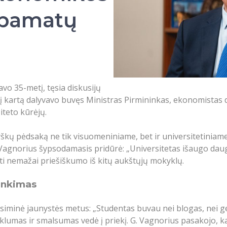
s pamatų
o 35-metį, tęsia diskusijų
šį kartą dalyvavo buvęs Ministras Pirmininkas, ekonomistas
iteto kūrėjų.
yškų pėdsaką ne tik visuomeniniame, bet ir universitetinia
G. Vagnorius šypsodamasis pridūrė: „Universitetas išaugo da
kti nemažai priešiškumo iš kitų aukštųjų mokyklų.
inkimas
prisiminė jaunystės metus: „Studentas buvau nei blogas, nei
klumas ir smalsumas vedė į priekį. G. Vagnorius pasakojo, ka