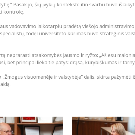
bę.“ Pasak jo, šių įvykių kontekste itin svarbu buvo išlaikyt
i kontrolę.
iaus vadovavimo laikotarpiu pradėtą viešojo administravimo 
specialistų, todėl universiteto kūrimas buvo strateginis vals
tą neprarasti atsakomybės jausmo ir ryžto: „Aš esu malonia
asi, bet principai lieka tie patys: drąsa, kūrybiškumas ir tarny
 „Žmogus visuomenėje ir valstybėje“ dalis, skirta pažymėti 
aidą.