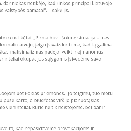
, dar niekas netikėjo, kad rinkos principai Lietuvoje
valstybės pamatai“, – sakė jis.
ateko netikėtai: „Pirma buvo šokinė situacija – mes
ormaliu atveju, jeigu įsivaizduotume, kad tą galima
atviškas maksimalizmas padėjo įveikti neįmanomus
ieninteliai okupacijos sąlygomis įsivedėme savo
audojom bet kokias priemones.“ Jo teigimu, tuo metu
u puse karto, o biudžetas viršijo planuotąsias
ieninteliai, kurie ne tik neįstojome, bet dar ir
ė buvo ta, kad nepasidavėme provokacijoms ir