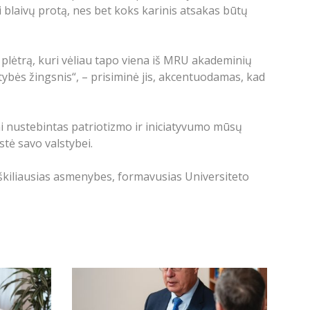
i blaivų protą, nes bet koks karinis atsakas būtų
plėtrą, kuri vėliau tapo viena iš MRU akademinių
tybės žingsnis“, – prisiminė jis, akcentuodamas, kad
i nustebintas patriotizmo ir iniciatyvumo mūsų
stė savo valstybei.
iškiliausias asmenybes, formavusias Universiteto