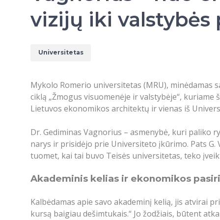
vizijų iki valstybė
Universitetas
Mykolo Romerio universitetas (MRU), minėdamas sav
ciklą „Žmogus visuomenėje ir valstybėje“, kuriame 
Lietuvos ekonomikos architektų ir vienas iš Univers
Dr. Gediminas Vagnorius – asmenybė, kuri paliko r
narys ir prisidėjo prie Universiteto įkūrimo. Pats 
tuomet, kai tai buvo Teisės universitetas, teko įvei
Akademinis kelias ir ekonomikos pasir
Kalbėdamas apie savo akademinį kelią, jis atvirai 
kursą baigiau dešimtukais.“ Jo žodžiais, būtent atka