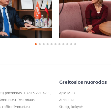
Greitosios nuorodos
entų priėmimas: +370 5 271 4700,
Apie MRU
mruni.eu; Rektoriaus
Atributika
s roffice@mruni.eu
Studijų kokybė