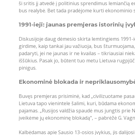
ši sritis jį atvedė į politinius sprendimus lemiančią
bus realybė. Bet tada pradėjome kurti ekonominio s
1991-ieji: jaunas premjeras istorinių įv
Diskusijoje daug dėmesio skirta lemtingiems 1991-ies
girdime, kaip tankai jau važiuoja, bus šturmuojama,
padaryti, jei ne jaunas ir ne kvailas – tikriausiai 
iššūkius. Pasak jo, būtent tuo metu Lietuva rugpjūč
pinigus.
Ekonominė blokada ir nepriklausomyb
Buvęs premjeras prisiminė, kad „civilizuotame pasa
Lietuva tapo vienintele šalimi, kuri, būdama ekonom
pajamas. „Rusijos valdžia spaudė mus jungtis prie 
įveikėme jų ekonominę blokadą“, – pabrėžė G. Vagn
Kalbėdamas apie Sausio 13-osios įvykius, jis dalijos