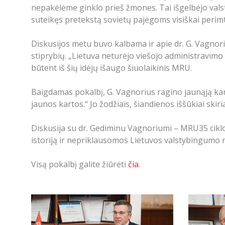
nepakėlėme ginklo prieš žmones. Tai išgelbėjo valsty
suteikęs pretekstą sovietų pajėgoms visiškai perimt
Diskusijos metu buvo kalbama ir apie dr. G. Vagnor
stiprybių. „Lietuva neturėjo viešojo administravimo 
būtent iš šių idėjų išaugo šiuolaikinis MRU.
Baigdamas pokalbį, G. Vagnorius ragino jaunąją kar
jaunos kartos.“ Jo žodžiais, šiandienos iššūkiai skiri
Diskusija su dr. Gediminu Vagnoriumi – MRU35 ciklo
istoriją ir nepriklausomos Lietuvos valstybingumo r
Visą pokalbį galite žiūrėti
čia
.