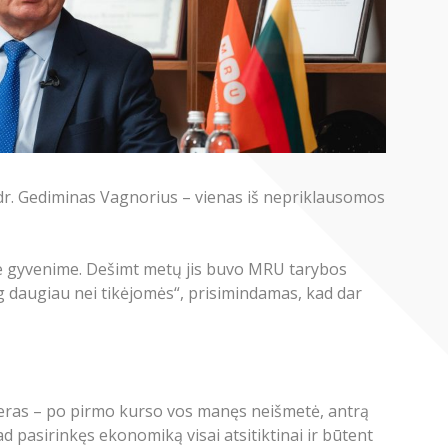
 dr. Gediminas Vagnorius – vienas iš nepriklausomos
me gyvenime. Dešimt metų jis buvo MRU tarybos
ug daugiau nei tikėjomės“, prisimindamas, kad dar
 geras – po pirmo kurso vos manęs neišmetė, antrą
d pasirinkęs ekonomiką visai atsitiktinai ir būtent