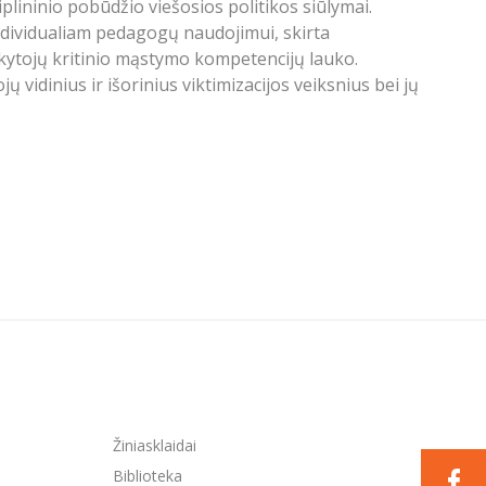
plininio pobūdžio viešosios politikos siūlymai.
individualiam pedagogų naudojimui, skirta
okytojų kritinio mąstymo kompetencijų lauko.
ų vidinius ir išorinius viktimizacijos veiksnius bei jų
Žiniasklaidai
Biblioteka