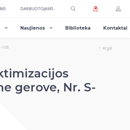
AMS
DARBUOTOJAMS
i
Naujienos
Biblioteka
Kontaktai
4-108
Atgal
ktimizacijos
ne gerove, Nr. S-