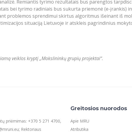
nalizė. Remiantis tyrimo rezultatais bus parengtos tarpdisci
tais bei tyrimo radiniais bus sukurta priemonė (e-įrankis) 
ūlant problemos sprendimui skirtus algoritmus išeinant iš m
mizacijos situaciją Lietuvoje ir atskleis pagrindinius mokytoj
mą veiklos kryptį „Mokslininkų grupių projektai“.
Greitosios nuorodos
entų priėmimas: +370 5 271 4700,
Apie MRU
mruni.eu; Rektoriaus
Atributika