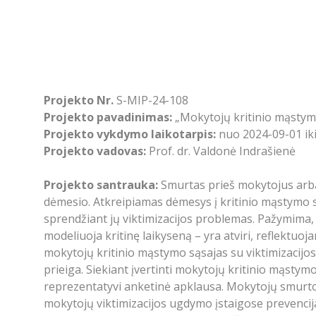
Projekto Nr.
S-MIP-24-108
Projekto pavadinimas:
„Mokytojų kritinio mąstymo
Projekto vykdymo laikotarpis:
nuo 2024-09-01 ik
Projekto vadovas:
Prof. dr. Valdonė Indrašienė
Projekto santrauka:
Smurtas prieš mokytojus arba 
dėmesio. Atkreipiamas dėmesys į kritinio mąstymo s
sprendžiant jų viktimizacijos problemas. Pažymima, 
modeliuoja kritinę laikyseną – yra atviri, reflektuo
mokytojų kritinio mąstymo sąsajas su viktimizacijos 
prieiga. Siekiant įvertinti mokytojų kritinio mąstymo
reprezentatyvi anketinė apklausa. Mokytojų smurto 
mokytojų viktimizacijos ugdymo įstaigose prevencija