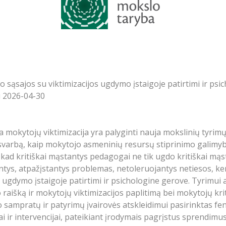
 sąsajos su viktimizacijos ugdymo įstaigoje patirtimi ir psi
i 2026-04-30
mokytojų viktimizacija yra palyginti nauja mokslinių tyrimų
varbą, kaip mokytojo asmeninių resursų stiprinimo galimybę,
kad kritiškai mąstantys pedagogai ne tik ugdo kritiškai mąst
jantys, atpažįstantys problemas, netoleruojantys netiesos, ke
ugdymo įstaigoje patirtimi ir psichologine gerove. Tyrimui a
 raišką ir mokytojų viktimizacijos paplitimą bei mokytojų kri
sampratų ir patyrimų įvairovės atskleidimui pasirinktas fe
i ir intervencijai, pateikiant įrodymais pagrįstus sprendimu