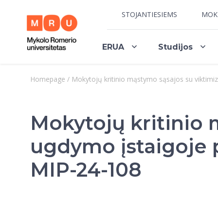
STOJANTIESIEMS
MOK
ERUA
Studijos
Homepage
/
Mokytojų kritinio mąstymo sąsajos su viktimiz
Mokytojų kritinio 
ugdymo įstaigoje p
MIP-24-108