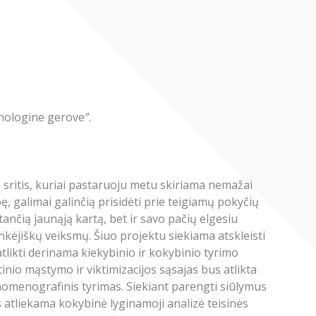
chologine gerove
”
.
 sritis, kuriai pastaruoju metu skiriama nemažai
 galimai galinčią prisidėti prie teigiamų pokyčių
ančią jaunąją kartą, bet ir savo pačių elgesiu
nkėjiškų veiksmų. Šiuo projektu siekiama atskleisti
tlikti derinama kiekybinio ir kokybinio tyrimo
tinio mąstymo ir viktimizacijos sąsajas bus atlikta
nomenografinis tyrimas. Siekiant parengti siūlymus
s atliekama kokybinė lyginamoji analizė teisinės