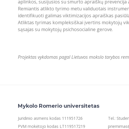
aplinkos, susijusios su smurto apraiškų prevencija a
Remiantis atlikto tyrimo metu validuotais instrumen
identifikuoti galimas viktimizacijos apraiškas pasi
Atliktas tyrimas kompleksiškai įvertins mokytojų vikti
sąsajas su mokytojų psichosocialine gerove.
Projektas vykdomas pagal Lietuvos mokslo tarybos remia
Mykolo Romerio universitetas
Juridinio asmens kodas 111951726
Tel.: Stud
PVM mokėtojo kodas LT119517219
priemimas@