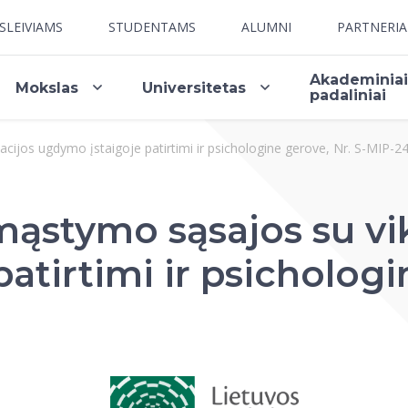
SLEIVIAMS
STUDENTAMS
ALUMNI
PARTNERI
Akademinia
Mokslas
Universitetas
padaliniai
acijos ugdymo įstaigoje patirtimi ir psichologine gerove, Nr. S-MIP-2
mąstymo sąsajos su vi
atirtimi ir psichologi