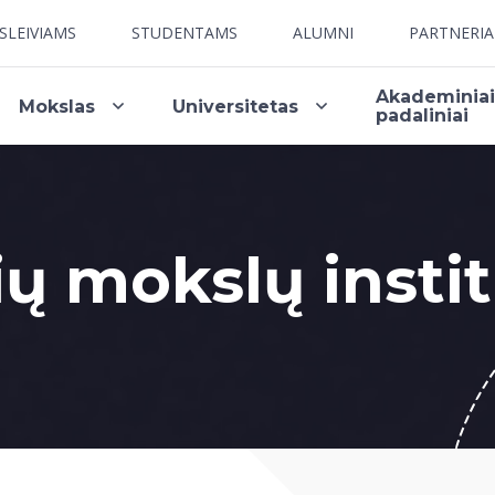
SLEIVIAMS
STUDENTAMS
ALUMNI
PARTNERI
Akademinia
Mokslas
Universitetas
padaliniai
ų mokslų insti