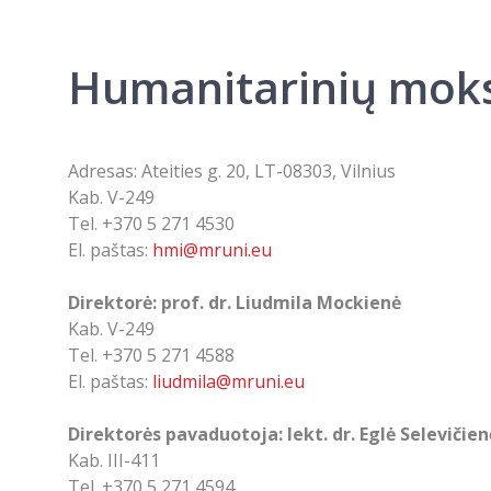
Humanitarinių moksl
Adresas: Ateities g. 20, LT-08303, Vilnius
Kab. V-249
Tel. +370 5 271 4530
El. paštas:
hmi@mruni.eu
Direktorė: prof. dr. Liudmila Mockienė
Kab. V-249
Tel. +370 5 271 4588
El. paštas:
liudmila@mruni.eu
Direktorės pavaduotoja: lekt. dr. Eglė Selevičien
Kab. III-411
Tel. +370 5 271 4594