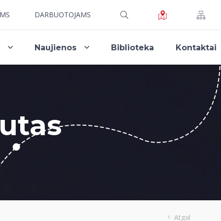
AMS
DARBUOTOJAMS
i
Naujienos
Biblioteka
Kontaktai
tutas
Atgal