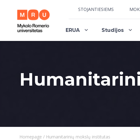
STOJANTIESIEMS
MOK
ERUA
Studijos
Humanitarini
Homepage
/
Humanitarinių mokslų institutas