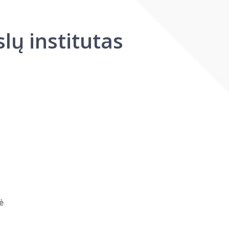
ų institutas
ė