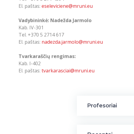
El. paštas:
eseleviciene@mruni.eu
Vadybininkė: Nadežda Jarmolo
Kab. IV-301
Tel. +370 5 2714 617
El. paštas:
nadezda.jarmolo@mruni.eu
Tvarkaraščių rengimas:
Kab. I-402
El. paštas:
tvarkarasciai@mruni.eu
Profesoriai