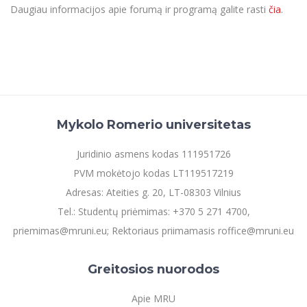
Daugiau informacijos apie forumą ir programą galite rasti
čia
.
Informacinė sistema "Studijos"
Azijos centras
Vilniaus Karaliaus Sedžiongo institutas
Parama Ukrainai
Darbuotojų elektroninis paštas
Vilniaus Karaliaus Sedžiongo institutas
Frankofoniškų šalių studijų centras
Daugiafaktorinė autentifikacija universiteto
Civilinė sauga
darbuotojams (MFA)
Frankofoniškų šalių studijų centras
Mokslininkų profiliai "CRIS"
Korupcijos prevencija
Bendruomenės gerovė
Darbuotojų kvalifikacijos kėlimas
Mykolo Romerio universitetas
MRU norminių teisės aktų duomenų bazė
Juridinio asmens kodas 111951726
Intranetas
PVM mokėtojo kodas LT119517219
eDVS
Adresas: Ateities g. 20, LT-08303 Vilnius
Microsoft Office 365
Tel.: Studentų priėmimas: +370 5 271 4700,
MRU mobilios programėlės
priemimas@mruni.eu; Rektoriaus priimamasis roffice@mruni.eu
Pagalbos sistema
Profesinė sąjunga
Greitosios nuorodos
Kontaktų paieška
Apie MRU