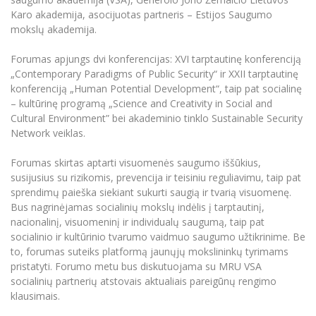
Renginių kalendorius
Universiteto teatras
Neformaliuoju ir (ar) savišvietos būdu įgytų
Erasmus+ mobilumas praktikoms (SMP)
Partnerystės
Emocinė gerovė
Karo akademija, asocijuotas partneris – Estijos Saugumo
Mokslo laboratorijos
kompetencijų vertinimas ir pripažinimas
Veiklos dokumentai
Sūduvos akademija
mokslų akademija.
Tinklalaidės
MRU pop vokalinis ansamblis (vadovas Artūras
Kitos galimybės
Azijos centras
Bakalauro studijos
Žmogaus, aplinkos ir technologijų (HET) siste
Novikas)
Studijų organizavimas
Akademinė etika
Forumas apjungs dvi konferencijas: XVI tarptautinę konferenciją
Magistrantūros studijos
Vilniaus Karaliaus Sedžiongo institutas
„Contemporary Paradigms of Public Security“ ir XXII tarptautinę
MRU merginų choras
Doktorantūra
Darbas MRU
Vadovų MBA
konferenciją „Human Potential Development“, taip pat socialinę
Frankofoniškų šalių studijų centras
– kultūrinę programą „Science and Creativity in Social and
Švietimo ir kultūros vadovų MPA
Projektai
Universiteto simbolika
Cultural Environment” bei akademinio tinklo Sustainable Security
Teisės LL.M.
Network veiklas.
Akademinė leidyba
Atributika
Papildomosios studijos
Forumas skirtas aptarti visuomenės saugumo iššūkius,
Pedagogų rengimas
Mokymų LAB
Naujienos
susijusius su rizikomis, prevencija ir teisiniu reguliavimu, taip pat
Doktorantūros studijos
sprendimų paieška siekiant sukurti saugią ir tvarią visuomenę.
Mokslo naujienos
Tarptautiškumas
Profesinės bakalauro studijos
Bus nagrinėjamas socialinių mokslų indėlis į tarptautinį,
Personalo valdymo centras
Kasmetiniai mokslo renginiai
nacionalinį, visuomeninį ir individualų saugumą, taip pat
Studentams
Darnus vystymasis
Privačių interesų deklaravimas
socialinio ir kultūrinio tvarumo vaidmuo saugumo užtikrinime. Be
Informacija naujiems darbuotojams
to, forumas suteiks platformą jaunųjų mokslininkų tyrimams
Darbuotojams
Studentams
Privatumo politika
pristatyti. Forumo metu bus diskutuojama su MRU VSA
Studijų Moodle (studijų vykdymui)
socialinių partnerių atstovais aktualiais pareigūnų rengimo
Darbuotojams
Partnerystės
Negalia ir individualieji poreikiai
Darbuotojų Moodle (kompetencijų tobulinimui)
klausimais.
Partnerystės
Studijų tvarkaraštis
Azijos centras
Viešai skelbiama informacija