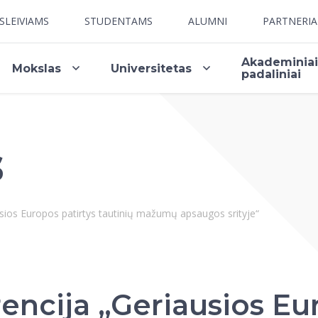
SLEIVIAMS
STUDENTAMS
ALUMNI
PARTNERI
Akademinia
Mokslas
Universitetas
padaliniai
s
usios Europos patirtys tautinių mažumų apsaugos srityje“
encija „Geriausios Eu