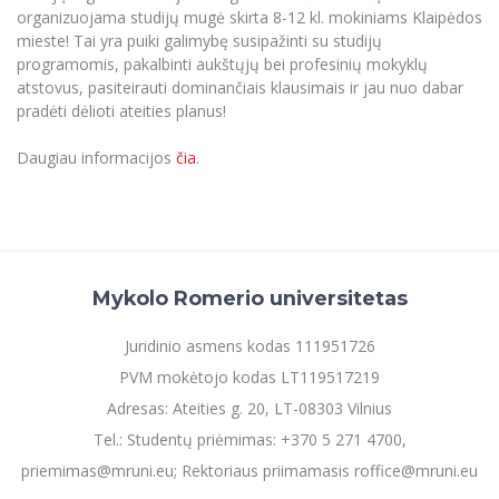
Renginių kalendorius
Universiteto teatras
Neformaliuoju ir (ar) savišvietos būdu įgytų
Erasmus+ mobilumas praktikoms (SMP)
Partnerystės
organizuojama studijų mugė skirta 8-12 kl. mokiniams Klaipėdos
Emocinė gerovė
Mokslo laboratorijos
kompetencijų vertinimas ir pripažinimas
Veiklos dokumentai
mieste! Tai yra puiki galimybę susipažinti su studijų
Sūduvos akademija
Tinklalaidės
MRU pop vokalinis ansamblis (vadovas Artūras
Kitos galimybės
Azijos centras
programomis, pakalbinti aukštųjų bei profesinių mokyklų
Bakalauro studijos
Žmogaus, aplinkos ir technologijų (HET) siste
Novikas)
Studijų organizavimas
Akademinė etika
atstovus, pasiteirauti dominančiais klausimais ir jau nuo dabar
Magistrantūros studijos
Vilniaus Karaliaus Sedžiongo institutas
pradėti dėlioti ateities planus!
MRU merginų choras
Doktorantūra
Darbas MRU
Vadovų MBA
Frankofoniškų šalių studijų centras
Daugiau informacijos
čia
.
Švietimo ir kultūros vadovų MPA
Projektai
Universiteto simbolika
Teisės LL.M.
Akademinė leidyba
Atributika
Papildomosios studijos
Pedagogų rengimas
Mokymų LAB
Naujienos
Doktorantūros studijos
Mykolo Romerio universitetas
Mokslo naujienos
Tarptautiškumas
Profesinės bakalauro studijos
Personalo valdymo centras
Juridinio asmens kodas 111951726
Kasmetiniai mokslo renginiai
Studentams
Darnus vystymasis
Privačių interesų deklaravimas
PVM mokėtojo kodas LT119517219
Informacija naujiems darbuotojams
Darbuotojams
Studentams
Privatumo politika
Adresas: Ateities g. 20, LT-08303 Vilnius
Studijų Moodle (studijų vykdymui)
Tel.: Studentų priėmimas: +370 5 271 4700,
Darbuotojams
Partnerystės
Negalia ir individualieji poreikiai
Darbuotojų Moodle (kompetencijų tobulinimui)
priemimas@mruni.eu; Rektoriaus priimamasis roffice@mruni.eu
Partnerystės
Studijų tvarkaraštis
Azijos centras
Viešai skelbiama informacija