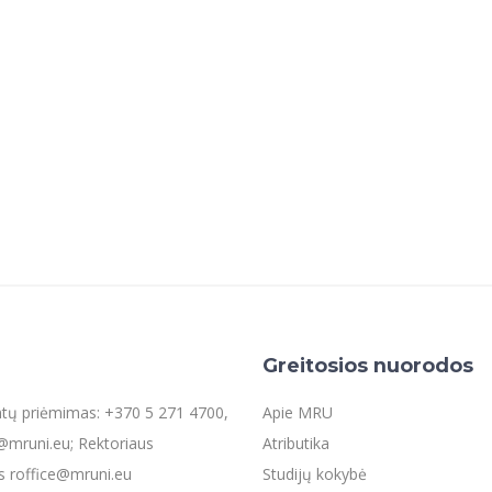
Greitosios nuorodos
entų priėmimas: +370 5 271 4700,
Apie MRU
mruni.eu; Rektoriaus
Atributika
s roffice@mruni.eu
Studijų kokybė