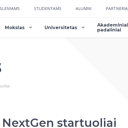
SLEIVIAMS
STUDENTAMS
ALUMNI
PARTNERI
Akademinia
Mokslas
Universitetas
padaliniai
s
uoliai
: NextGen startuoliai