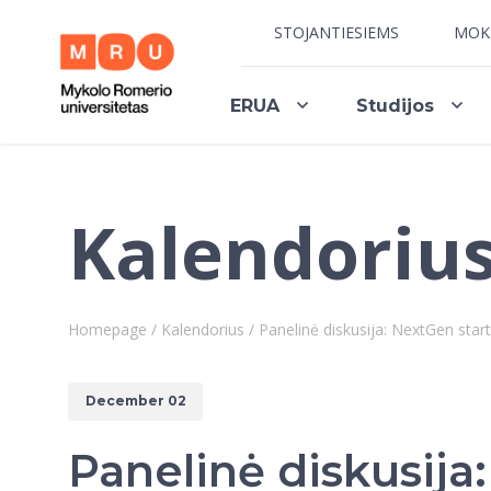
STOJANTIESIEMS
MOK
ERUA
Studijos
Kalendoriu
Homepage
/
Kalendorius
/
Panelinė diskusija: NextGen start
December 02
Panelinė diskusija