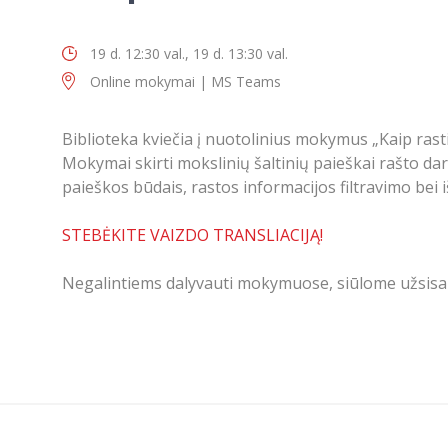
19 d. 12:30 val., 19 d. 13:30 val.
Online mokymai | MS Teams
Biblioteka kviečia į nuotolinius mokymus „Kaip rasti
Mokymai skirti mokslinių šaltinių paieškai rašto d
paieškos būdais, rastos informacijos filtravimo bei
STEBĖKITE VAIZDO TRANSLIACIJĄ!
Negalintiems dalyvauti mokymuose, siūlome užsisak