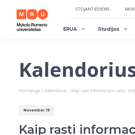
STOJANTIESIEMS
MOK
ERUA
Studijos
Kalendoriu
Homepage
/
Kalendorius
/
Kaip rasti informacijos rašto dar
November 19
Kaip rasti informac