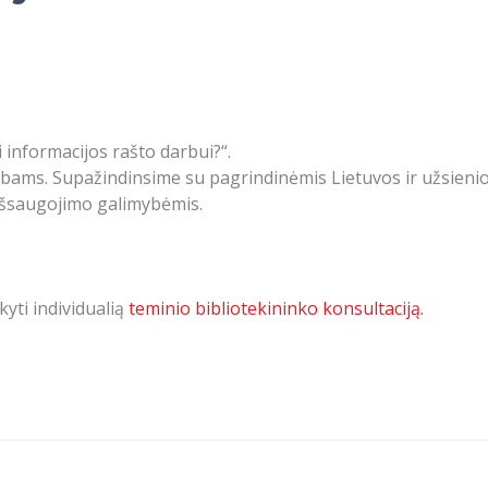
 informacijos rašto darbui?“.
arbams. Supažindinsime su pagrindinėmis Lietuvos ir užsieni
 išsaugojimo galimybėmis.
yti individualią
teminio bibliotekininko konsultaciją.