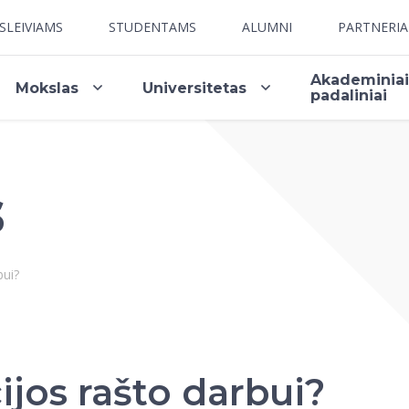
SLEIVIAMS
STUDENTAMS
ALUMNI
PARTNERI
Akademinia
Mokslas
Universitetas
padaliniai
s
bui?
ijos rašto darbui?