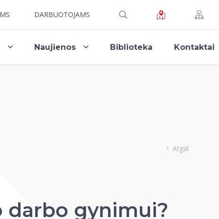
AMS
DARBUOTOJAMS
i
Naujienos
Biblioteka
Kontaktai
Atgal
jo darbo gynimui?