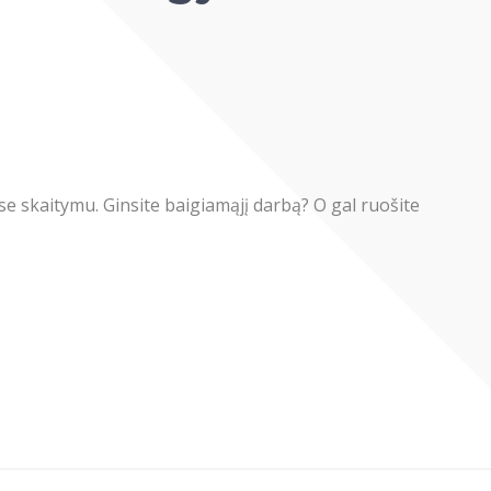
ose skaitymu. Ginsite baigiamąjį darbą? O gal ruošite