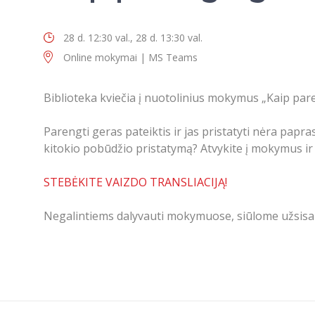
28 d. 12:30 val., 28 d. 13:30 val.
Online mokymai | MS Teams
Biblioteka kviečia į nuotolinius mokymus „Kaip par
Paren
gti geras pateiktis ir jas pristatyti nėra pap
kitokio pobūdžio pristatymą? Atvykite į mokymus i
STEBĖKITE VAIZDO TRANSLIACIJĄ!
Negalintiems dalyvauti mokymuose, siūlome užsisak