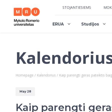
STOJANTIESIEMS
MOK
ERUA
Studijos
Kalendoriu
Homepage
/
Kalendorius
/
Kaip parengti geras pateiktis ba
May 28
Kaip parengti gera