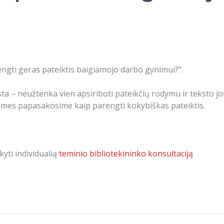
engti geras pateiktis baigiamojo darbo gynimui?“.
rasta – neužtenka vien apsiriboti pateikčių rodymu ir teksto j
r mes papasakosime kaip parengti kokybiškas pateiktis.
yti individualią
teminio bibliotekininko konsultaciją