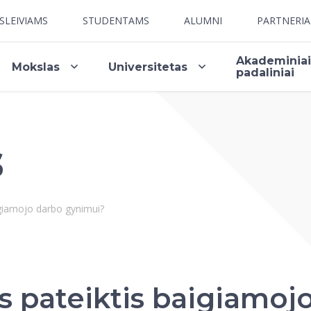
SLEIVIAMS
STUDENTAMS
ALUMNI
PARTNERI
Akademinia
Mokslas
Universitetas
padaliniai
s
igiamojo darbo gynimui?
s pateiktis baigiamo