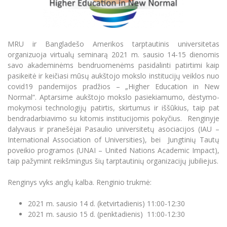
Renginių kalendorius
Universiteto teatras
Neformaliuoju ir (ar) savišvietos būdu įgytų
Erasmus+ mobilumas praktikoms (SMP)
Partnerystės
Emocinė gerovė
Mokslo laboratorijos
kompetencijų vertinimas ir pripažinimas
Veiklos dokumentai
Sūduvos akademija
Tinklalaidės
MRU pop vokalinis ansamblis (vadovas Artūras
Kitos galimybės
Azijos centras
Bakalauro studijos
Žmogaus, aplinkos ir technologijų (HET) siste
Novikas)
Studijų organizavimas
Akademinė etika
MRU ir Bangladešo Amerikos tarptautinis universitetas
Magistrantūros studijos
Vilniaus Karaliaus Sedžiongo institutas
MRU merginų choras
Doktorantūra
organizuoja virtualų seminarą 2021 m. sausio 14-15 dienomis
Darbas MRU
Vadovų MBA
savo akademinėms bendruomenėms pasidalinti patirtimi kaip
Frankofoniškų šalių studijų centras
Švietimo ir kultūros vadovų MPA
Projektai
pasikeitė ir keičiasi mūsų aukštojo mokslo institucijų veiklos nuo
Universiteto simbolika
covid19 pandemijos pradžios – „Higher Education in New
Teisės LL.M.
Akademinė leidyba
Normal“. Aptarsime aukštojo mokslo pasiekiamumo, dėstymo-
Atributika
Papildomosios studijos
mokymosi technologijų patirtis, skirtumus ir iššūkius, taip pat
Pedagogų rengimas
Mokymų LAB
bendradarbiavimo su kitomis institucijomis pokyčius. Renginyje
Naujienos
dalyvaus ir pranešėjai Pasaulio universitetų asociacijos (IAU –
Doktorantūros studijos
Mokslo naujienos
International Association of Universities), bei Jungtinių Tautų
Tarptautiškumas
Profesinės bakalauro studijos
poveikio programos (UNAI – United Nations Academic Impact),
Personalo valdymo centras
Kasmetiniai mokslo renginiai
taip pažymint reikšmingus šių tarptautinių organizacijų jubiliejus.
Studentams
Darnus vystymasis
Privačių interesų deklaravimas
Informacija naujiems darbuotojams
Renginys vyks anglų kalba. Renginio trukmė:
Darbuotojams
Studentams
Privatumo politika
Studijų Moodle (studijų vykdymui)
Darbuotojams
Partnerystės
2021 m. sausio 14 d. (ketvirtadienis) 11:00-12:30
Negalia ir individualieji poreikiai
Darbuotojų Moodle (kompetencijų tobulinimui)
2021 m. sausio 15 d. (penktadienis) 11:00-12:30
Partnerystės
Studijų tvarkaraštis
Azijos centras
Viešai skelbiama informacija