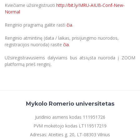
Kviečiame užsiregistruoti
http://bit.ly/MRU-AIUB-Conf-New-
Informacinė sistema "Studijos"
Azijos centras
Vilniaus Karaliaus Sedžiongo institutas
Normal
Parama Ukrainai
Darbuotojų elektroninis paštas
Vilniaus Karaliaus Sedžiongo institutas
Frankofoniškų šalių studijų centras
Daugiafaktorinė autentifikacija universiteto
Renginio pragramą galite rasti
čia
.
Civilinė sauga
darbuotojams (MFA)
Frankofoniškų šalių studijų centras
Mokslininkų profiliai "CRIS"
Renginio atmintinę (data / laikas, prisijungimo nuorodos,
Korupcijos prevencija
registracijos nuoroda) rasite
čia
.
Bendruomenės gerovė
Darbuotojų kvalifikacijos kėlimas
Užsiregistravusiems dalyviams bus atsiųsta nuoroda į ZOOM
MRU norminių teisės aktų duomenų bazė
platformą prieš renginį.
Intranetas
eDVS
Microsoft Office 365
MRU mobilios programėlės
Mykolo Romerio universitetas
Pagalbos sistema
Profesinė sąjunga
Juridinio asmens kodas 111951726
Kontaktų paieška
PVM mokėtojo kodas LT119517219
Adresas: Ateities g. 20, LT-08303 Vilnius