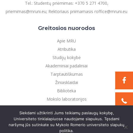
Tel.: Studentų priėmimas: +370 5 271 4700,
priemimas@mruni.eu; Rektoriaus priimamasis roffice@mruni.eu
Greitosios nuorodos
Apie MRU
Atributika
Studijų kokybė
Akademiniai padaliniai
Tarptautiškumas
Žiniasklaidai
Biblioteka
Mokslo laboratorijos
Privatumo politika
Siekdami užtikrinti Jums teikiamų paslaugų kokybę,
Universiteto tinklalapiuose naudojame slapukus. Tęsdami
naršymą jūs sutinkate su Mykolo Romerio universiteto slapukų
©2021 Mykolo Romerio universitetas. Visos teisės
politika.