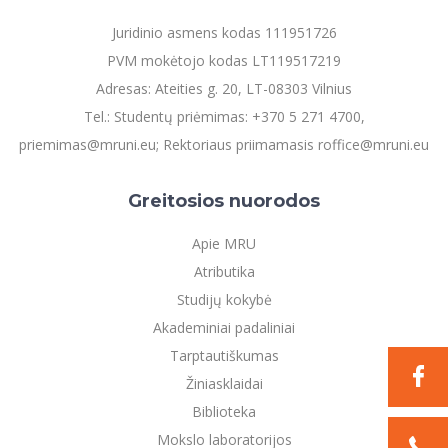
Informacinė sistema "Studijos"
Azijos centras
Vilniaus Karaliaus Sedžiongo institutas
Juridinio asmens kodas 111951726
Parama Ukrainai
Darbuotojų elektroninis paštas
PVM mokėtojo kodas LT119517219
Vilniaus Karaliaus Sedžiongo institutas
Frankofoniškų šalių studijų centras
Daugiafaktorinė autentifikacija universiteto
Civilinė sauga
Adresas: Ateities g. 20, LT-08303 Vilnius
darbuotojams (MFA)
Frankofoniškų šalių studijų centras
Tel.: Studentų priėmimas: +370 5 271 4700,
Mokslininkų profiliai "CRIS"
Korupcijos prevencija
priemimas@mruni.eu; Rektoriaus priimamasis roffice@mruni.eu
Bendruomenės gerovė
Darbuotojų kvalifikacijos kėlimas
Greitosios nuorodos
MRU norminių teisės aktų duomenų bazė
Intranetas
Apie MRU
eDVS
Atributika
Microsoft Office 365
Studijų kokybė
MRU mobilios programėlės
Akademiniai padaliniai
Pagalbos sistema
Tarptautiškumas
Profesinė sąjunga
Žiniasklaidai
Kontaktų paieška
Biblioteka
Mokslo laboratorijos