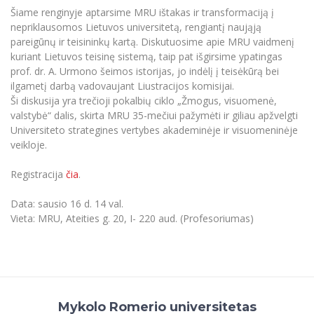
Renginių kalendorius
Universiteto teatras
Neformaliuoju ir (ar) savišvietos būdu įgytų
Erasmus+ mobilumas praktikoms (SMP)
Partnerystės
Šiame renginyje aptarsime MRU ištakas ir transformaciją į
Emocinė gerovė
Mokslo laboratorijos
kompetencijų vertinimas ir pripažinimas
Veiklos dokumentai
Sūduvos akademija
nepriklausomos Lietuvos universitetą, rengiantį naująją
Tinklalaidės
MRU pop vokalinis ansamblis (vadovas Artūras
Kitos galimybės
Azijos centras
pareigūnų ir teisininkų kartą. Diskutuosime apie MRU vaidmenį
Bakalauro studijos
Žmogaus, aplinkos ir technologijų (HET) siste
Novikas)
Studijų organizavimas
Akademinė etika
kuriant Lietuvos teisinę sistemą, taip pat išgirsime ypatingas
Magistrantūros studijos
Vilniaus Karaliaus Sedžiongo institutas
prof. dr. A. Urmono šeimos istorijas, jo indėlį į teisėkūrą bei
MRU merginų choras
Doktorantūra
Darbas MRU
Vadovų MBA
ilgametį darbą vadovaujant Liustracijos komisijai.
Frankofoniškų šalių studijų centras
Ši diskusija yra trečioji pokalbių ciklo „Žmogus, visuomenė,
Švietimo ir kultūros vadovų MPA
Projektai
Universiteto simbolika
valstybė“ dalis, skirta MRU 35-mečiui pažymėti ir giliau apžvelgti
Teisės LL.M.
Universiteto strategines vertybes akademinėje ir visuomeninėje
Akademinė leidyba
Atributika
Papildomosios studijos
veikloje.
Pedagogų rengimas
Mokymų LAB
Naujienos
Registracija
čia
.
Doktorantūros studijos
Mokslo naujienos
Tarptautiškumas
Profesinės bakalauro studijos
Data: sausio 16 d. 14 val.
Personalo valdymo centras
Vieta: MRU, Ateities g. 20, I- 220 aud. (Profesoriumas)
Kasmetiniai mokslo renginiai
Studentams
Darnus vystymasis
Privačių interesų deklaravimas
Informacija naujiems darbuotojams
Darbuotojams
Studentams
Privatumo politika
Studijų Moodle (studijų vykdymui)
Darbuotojams
Partnerystės
Negalia ir individualieji poreikiai
Darbuotojų Moodle (kompetencijų tobulinimui)
Mykolo Romerio universitetas
Partnerystės
Studijų tvarkaraštis
Azijos centras
Viešai skelbiama informacija