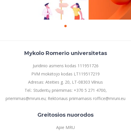
Mykolo Romerio universitetas
Juridinio asmens kodas 111951726
PVM mokėtojo kodas LT119517219
Adresas: Ateities g. 20, LT-08303 Vilnius
Tel.: Studentų priėmimas: +370 5 271 4700,
priemimas@mruni.eu; Rektoriaus priimamasis roffice@mruni.eu
Greitosios nuorodos
Apie MRU