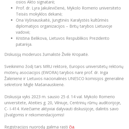
osios Akto signatarė;
Informacinė sistema "Studijos"
Prof. dr. Lyra Jakulevičienė, Mykolo Romerio universiteto
Azijos centras
Vilniaus Karaliaus Sedžiongo institutas
Parama Ukrainai
Darbuotojų elektroninis paštas
Teisės mokyklos dekanė;
Vilniaus Karaliaus Sedžiongo institutas
Ona Vyšniauskaitė, Jungtinės Karalystės kultūrinės
Frankofoniškų šalių studijų centras
Daugiafaktorinė autentifikacija universiteto
Civilinė sauga
diplomatijos organizacijos – Britų tarybos Lietuvoje
darbuotojams (MFA)
Frankofoniškų šalių studijų centras
vadovė;
Mokslininkų profiliai "CRIS"
Korupcijos prevencija
Kristina Belikova, Lietuvos Respublikos Prezidento
Bendruomenės gerovė
patarėja.
Darbuotojų kvalifikacijos kėlimas
Diskusiją moderuos žurnalistė Živilė Kropaitė.
MRU norminių teisės aktų duomenų bazė
Sveikinimo žodį tars MRU rektorė, Europos universitetų rektorių
Intranetas
moterų asociacijos (EWORA) tarybos narė prof. dr. Inga
eDVS
Žalėnienė ir Lietuvos nacionalinės UNESCO komisijos generalinė
Microsoft Office 365
sekretorė Miglė Mašanauskienė.
MRU mobilios programėlės
Diskusija vyks 2023 m. sausio 25 d. 14 val. Mykolo Romerio
Pagalbos sistema
universitete, Ateities g. 20, Vilniuje, Centrinių rūmų auditorijoje,
Profesinė sąjunga
C- I-414. Kviečiame aktyviai dalyvauti diskusijoje, dalintis savo
įžvalgomis ir rekomendacijomis!
Kontaktų paieška
Registracijos nuorodą galima rasti
čia
.