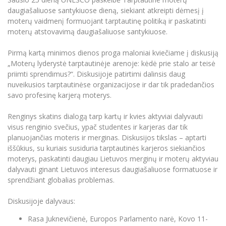
Renginių kalendorius
Universiteto teatras
Neformaliuoju ir (ar) savišvietos būdu įgytų
Erasmus+ mobilumas praktikoms (SMP)
Partnerystės
Emocinė gerovė
daugiašaliuose santykiuose dieną, siekiant atkreipti dėmesį į
Mokslo laboratorijos
kompetencijų vertinimas ir pripažinimas
Veiklos dokumentai
Sūduvos akademija
moterų vaidmenį formuojant tarptautinę politiką ir paskatinti
Tinklalaidės
MRU pop vokalinis ansamblis (vadovas Artūras
Kitos galimybės
Azijos centras
moterų atstovavimą daugiašaliuose santykiuose.
Bakalauro studijos
Žmogaus, aplinkos ir technologijų (HET) siste
Novikas)
Studijų organizavimas
Akademinė etika
Magistrantūros studijos
Vilniaus Karaliaus Sedžiongo institutas
Pirmą kartą minimos dienos proga maloniai kviečiame į diskusiją
MRU merginų choras
Doktorantūra
Darbas MRU
Vadovų MBA
„Moterų lyderystė tarptautinėje arenoje: kėdė prie stalo ar teisė
Frankofoniškų šalių studijų centras
priimti sprendimus?“. Diskusijoje patirtimi dalinsis daug
Švietimo ir kultūros vadovų MPA
Projektai
Universiteto simbolika
nuveikusios tarptautinėse organizacijose ir dar tik pradedančios
Teisės LL.M.
savo profesinę karjerą moterys.
Akademinė leidyba
Atributika
Papildomosios studijos
Renginys skatins dialogą tarp kartų ir kvies aktyviai dalyvauti
Pedagogų rengimas
Mokymų LAB
Naujienos
visus renginio svečius, ypač studentes ir karjeras dar tik
Doktorantūros studijos
planuojančias moteris ir merginas. Diskusijos tikslas – aptarti
Mokslo naujienos
Tarptautiškumas
Profesinės bakalauro studijos
iššūkius, su kuriais susiduria tarptautinės karjeros siekiančios
Personalo valdymo centras
Kasmetiniai mokslo renginiai
moterys, paskatinti daugiau Lietuvos merginų ir moterų aktyviau
Studentams
Darnus vystymasis
Privačių interesų deklaravimas
dalyvauti ginant Lietuvos interesus daugiašaliuose formatuose ir
Informacija naujiems darbuotojams
sprendžiant globalias problemas.
Darbuotojams
Studentams
Privatumo politika
Studijų Moodle (studijų vykdymui)
Diskusijoje dalyvaus:
Darbuotojams
Partnerystės
Negalia ir individualieji poreikiai
Darbuotojų Moodle (kompetencijų tobulinimui)
Rasa Juknevičienė, Europos Parlamento narė, Kovo 11-
Partnerystės
Studijų tvarkaraštis
Azijos centras
Viešai skelbiama informacija