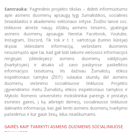
Informacinė sistema "Studijos"
Azijos centras
Santrauka:
Pagrindinis projekto tikslas – didinti informuotumo
Vilniaus Karaliaus Sedžiongo institutas
Parama Ukrainai
Darbuotojų elektroninis paštas
apie asmens duomenų apsaugą lygį žurnalistikos, socialinės
Vilniaus Karaliaus Sedžiongo institutas
Frankofoniškų šalių studijų centras
žiniasklaidos ir akademinio sektoriaus srityse.
Žodžio laisvė soc.
Daugiafaktorinė autentifikacija universiteto
Civilinė sauga
darbuotojams (MFA)
tinkluose atnešė naujų iššūkių asmens teisėms, ypatingai
Frankofoniškų šalių studijų centras
asmens duomenų apsaugai. Neretai Facebook, Youtube,
Mokslininkų profiliai "CRIS"
Korupcijos prevencija
Instagram, Discord, Tik tok ir t. t. vartotojai (turinio kūrėjai)
Bendruomenės gerovė
drąsiai skleisdami informaciją, viešindami duomenis
Darbuotojų kvalifikacijos kėlimas
nesusimąsto apie tai, kad gali būti laikomi viešosios informacijos
rengėjais (skleidėjais)/ asmens duomenų valdytojais
MRU norminių teisės aktų duomenų bazė
(tvarkytojais) ir atsako už savo paskyrose paskelbtos
Intranetas
informacijos teisėtumą. Vis dažniau Žurnalistų etikos
eDVS
inspektoriaus tarnyba (ŽEIT) sulaukia skundų dėl asmens
duomenų viešinimo socialiniuose tinkluose. Projekto
Microsoft Office 365
įgyvendinimo metu Žurnalistų etikos inspektoriaus tarnybos ir
MRU mobilios programėlės
Mykolo Romerio universiteto mokslininkai parengs ir pristatys
Pagalbos sistema
esmines gaires,
į ką atkreipti dėmesį, socialiniuose tinkluose
dalinantis informacija, kas gali lemti asmens duomenų tvarkymo
Profesinė sąjunga
pažeidimus ir kur gauti žinių, kilus neaiškumams.
Kontaktų paieška
GAIRĖS KAIP TVARKYTI ASMENS DUOMENIS SOCIALINIUOSE