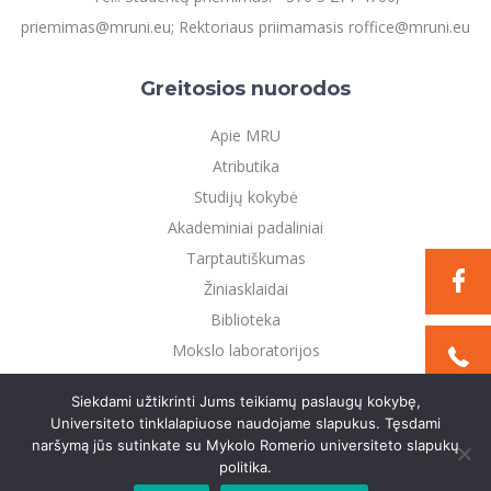
priemimas@mruni.eu; Rektoriaus priimamasis roffice@mruni.eu
Greitosios nuorodos
Apie MRU
Atributika
Studijų kokybė
Akademiniai padaliniai
Tarptautiškumas
Žiniasklaidai
Biblioteka
Mokslo laboratorijos
Privatumo politika
Siekdami užtikrinti Jums teikiamų paslaugų kokybę,
Universiteto tinklalapiuose naudojame slapukus. Tęsdami
naršymą jūs sutinkate su Mykolo Romerio universiteto slapukų
©2021 Mykolo Romerio universitetas. Visos teisės
politika.
saugomos