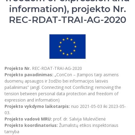
Renginių kalendorius
Universiteto teatras
Neformaliuoju ir (ar) savišvietos būdu įgytų
Erasmus+ mobilumas praktikoms (SMP)
Partnerystės
Emocinė gerovė
information), projekto Nr.
Mokslo laboratorijos
kompetencijų vertinimas ir pripažinimas
Veiklos dokumentai
Sūduvos akademija
Tinklalaidės
MRU pop vokalinis ansamblis (vadovas Artūras
Kitos galimybės
Azijos centras
REC-RDAT-TRAI-AG-2020
Bakalauro studijos
Žmogaus, aplinkos ir technologijų (HET) siste
Novikas)
Studijų organizavimas
Akademinė etika
Magistrantūros studijos
Vilniaus Karaliaus Sedžiongo institutas
MRU merginų choras
Doktorantūra
Darbas MRU
Vadovų MBA
Frankofoniškų šalių studijų centras
Švietimo ir kultūros vadovų MPA
Projektai
Universiteto simbolika
Teisės LL.M.
Akademinė leidyba
Atributika
Papildomosios studijos
Projekto Nr.
REC-RDAT-TRAI-AG-2020
Pedagogų rengimas
Mokymų LAB
Naujienos
Projekto pavadinimas:
„ConCon – Įtampos tarp asmens
Doktorantūros studijos
duomenų apsaugos ir žodžio bei informacijos laisvės
Mokslo naujienos
Tarptautiškumas
Profesinės bakalauro studijos
pašalinimas” (angl. Connecting not Conflicting: removing the
Personalo valdymo centras
tension between personal data protection and freedom of
Kasmetiniai mokslo renginiai
Studentams
Darnus vystymasis
Privačių interesų deklaravimas
expression and information)
Projekto vykdymo laikotarpis:
nuo 2021-05-03 iki 2023-05-
Informacija naujiems darbuotojams
Darbuotojams
Studentams
Privatumo politika
03.
Studijų Moodle (studijų vykdymui)
Projekto vadovė MRU:
prof. dr. Salvija Mulevičienė
Darbuotojams
Partnerystės
Negalia ir individualieji poreikiai
Darbuotojų Moodle (kompetencijų tobulinimui)
Projekto koordinatorius:
Žurnalistų etikos inspektoriaus
tarnyba
Partnerystės
Studijų tvarkaraštis
Azijos centras
Viešai skelbiama informacija