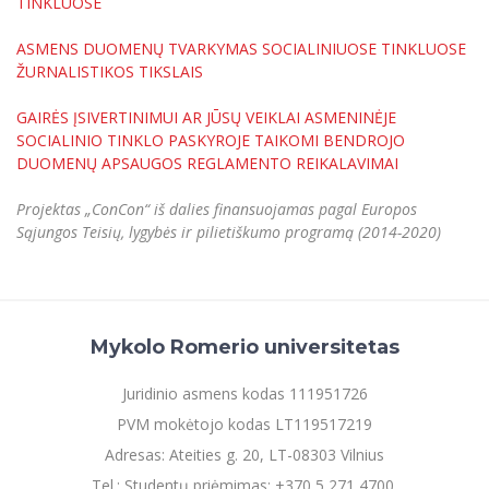
TINKLUOSE
ASMENS DUOMENŲ TVARKYMAS SOCIALINIUOSE TINKLUOSE
ŽURNALISTIKOS TIKSLAIS
GAIRĖS ĮSIVERTINIMUI AR JŪSŲ VEIKLAI ASMENINĖJE
SOCIALINIO TINKLO PASKYROJE TAIKOMI BENDROJO
DUOMENŲ APSAUGOS REGLAMENTO REIKALAVIMAI
Projektas „ConCon“ iš dalies finansuojamas pagal Europos
Sąjungos Teisių, lygybės ir pilietiškumo programą (2014-2020)
Mykolo Romerio universitetas
Juridinio asmens kodas 111951726
PVM mokėtojo kodas LT119517219
Adresas: Ateities g. 20, LT-08303 Vilnius
Tel.: Studentų priėmimas: +370 5 271 4700,