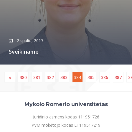
2 spalio, 2017
Sveikiname
«
380
381
382
383
384
385
386
387
3
Mykolo Romerio universitetas
Juridinio asmens kodas 111951726
PVM mokėtojo kodas LT119517219