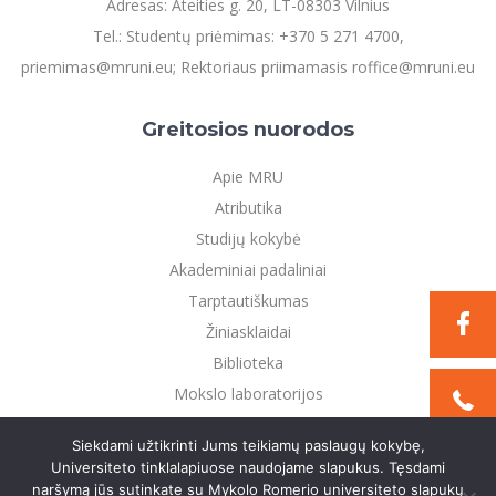
Adresas: Ateities g. 20, LT-08303 Vilnius
Tel.: Studentų priėmimas: +370 5 271 4700,
priemimas@mruni.eu; Rektoriaus priimamasis roffice@mruni.eu
Greitosios nuorodos
Apie MRU
Atributika
Studijų kokybė
Akademiniai padaliniai
Tarptautiškumas
Žiniasklaidai
Biblioteka
Mokslo laboratorijos
Privatumo politika
Siekdami užtikrinti Jums teikiamų paslaugų kokybę,
Universiteto tinklalapiuose naudojame slapukus. Tęsdami
naršymą jūs sutinkate su Mykolo Romerio universiteto slapukų