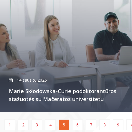
14 sausio, 2026
Marie Skłodowska-Curie podoktorantūros
stažuotės su Mačeratos universitetu
1
2
3
4
5
6
7
8
9