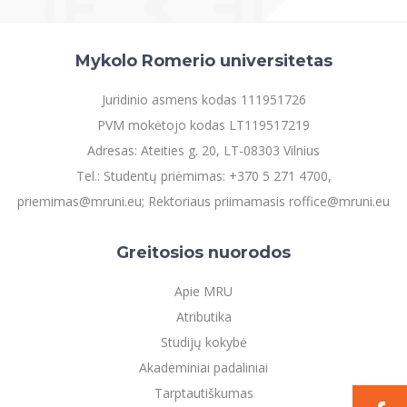
Mykolo Romerio universitetas
Juridinio asmens kodas 111951726
PVM mokėtojo kodas LT119517219
Adresas: Ateities g. 20, LT-08303 Vilnius
Tel.: Studentų priėmimas: +370 5 271 4700,
priemimas@mruni.eu; Rektoriaus priimamasis roffice@mruni.eu
Greitosios nuorodos
Apie MRU
Atributika
Studijų kokybė
Akademiniai padaliniai
Tarptautiškumas