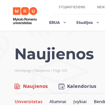
STOJANTIESIEMS
MOK
ERUA
Studijos
Naujienos
Homepage
/
Naujienos
/
Page 325
Naujienos
Kalendorius
Universitetas
Alumnai
Įvykiai
Bend