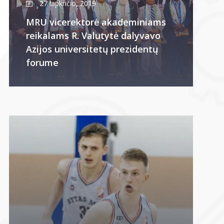
27 lapkričio, 2019
MRU vicerektorė akademiniams
reikalams R. Valutytė dalyvavo
Azijos universitetų prezidentų
forume