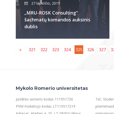
27 lapkričio, 2019
„MRU-ROSK Consulting“
šachmatų komandos auksinis
dublis
«
321
322
323
324
325
326
327
3
Mykolo Romerio universitetas
Juridinio asmens kodas 111951726
Tel.: Stud
PVM mokėtojo kodas LT119517219
priemimas@
Adresas: Ateities g. 20, LT-08303 Vilnius
priimamasi