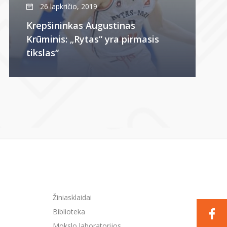
26 lapkričio, 2019
Krepšininkas Augustinas
Krūminis: „Rytas“ yra pirmasis
tikslas“
Žiniasklaidai
Biblioteka
Mokslo laboratorijos