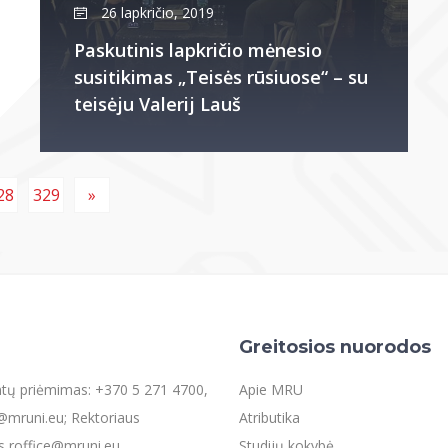
26 lapkričio, 2019
Paskutinis lapkričio mėnesio
susitikimas „Teisės rūsiuose“ – su
teisėju Valerij Lauš
28
329
»
Greitosios nuorodos
entų priėmimas: +370 5 271 4700,
Apie MRU
mruni.eu; Rektoriaus
Atributika
s roffice@mruni.eu
Studijų kokybė