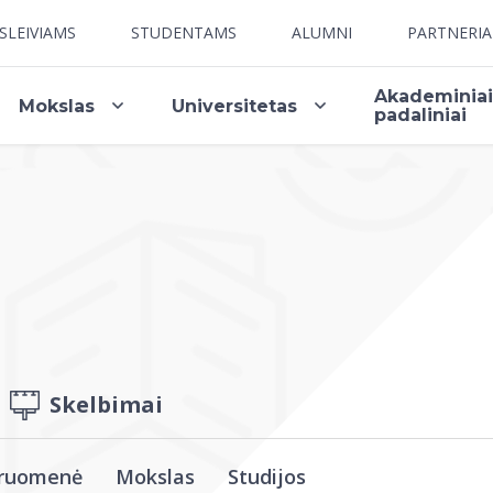
SLEIVIAMS
STUDENTAMS
ALUMNI
PARTNERI
Akademinia
Mokslas
Universitetas
padaliniai
Skelbimai
ruomenė
Mokslas
Studijos