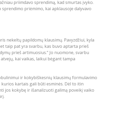
, dažniau priimdavo sprendimą, kad smurtas įvyko.
nuo sprendimo priėmimo, kai apklausoje dalyvavo
ris nekeltų papildomų klausimų. Pavyzdžiui, kyla
t taip pat yra svarbu, kas buvo aptarta prieš
arodymų prieš artimuosius.“ Jo nuomone, svarbu
ko atvejų, kai vaikas, laikui bėgant tampa
tobulinimui ir kokybiškesnių klausimų formulavimo
kurios kartais gali būti esminės. Dėl to itin
i jos kokybę ir išanalizuoti galimą poveikį vaiko
rį.