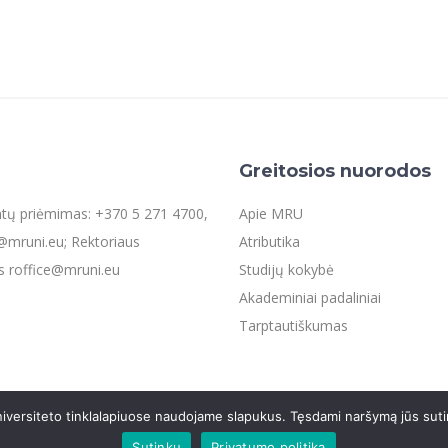
Greitosios nuorodos
entų priėmimas: +370 5 271 4700,
Apie MRU
mruni.eu; Rektoriaus
Atributika
s roffice@mruni.eu
Studijų kokybė
Akademiniai padaliniai
Tarptautiškumas
iversiteto tinklalapiuose naudojame slapukus. Tęsdami naršymą jūs suti
os
Sutinku
Privatumo politika