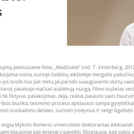
s
mą pelniusiame filme „Medžioklė“ (rež. T. Vinterberg, 2012 
uojama scena, kurioje žaidimų aikštelėje mergaitė pabučiuoja 
, o jos brolis tuo pat metu jai parodo suaugusiems skirtą vaiz
staroji pasakoja mačiusi auklėtoją nuogą. Filmo siužetas verči
i tik fiktyvus pasakojimas, deja, realus pasaulis savo žiaur
 ribos blunka, teisminio proceso apklausos tampa gyvybiškai 
eisti nusikaltimo detales, surinkti įrodymus ir netgi išgelb
- teigia Mykolo Romerio universiteto doktorantas Aleksandr 
nkami klausimai gali lengvai jį paveikti. Blogiausia, kad paty