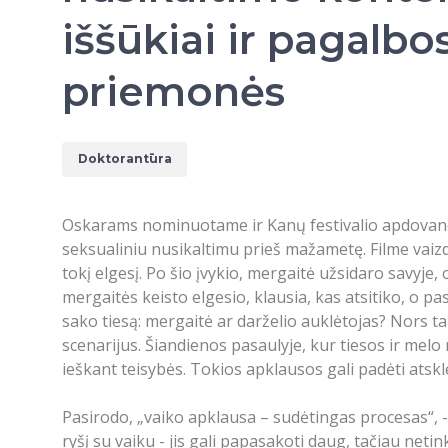
iššūkiai ir pagalbo
priemonės
Doktorantūra
Oskarams nominuotame ir Kanų festivalio apdovanoji
seksualiniu nusikaltimu prieš mažametę. Filme vaizd
tokį elgesį. Po šio įvykio, mergaitė užsidaro savyje
mergaitės keisto elgesio, klausia, kas atsitiko, o pa
sako tiesą: mergaitė ar darželio auklėtojas? Nors ta
scenarijus. Šiandienos pasaulyje, kur tiesos ir melo
ieškant teisybės. Tokios apklausos gali padėti atskl
Pasirodo, „vaiko apklausa – sudėtingas procesas“, 
ryšį su vaiku - jis gali papasakoti daug, tačiau neti