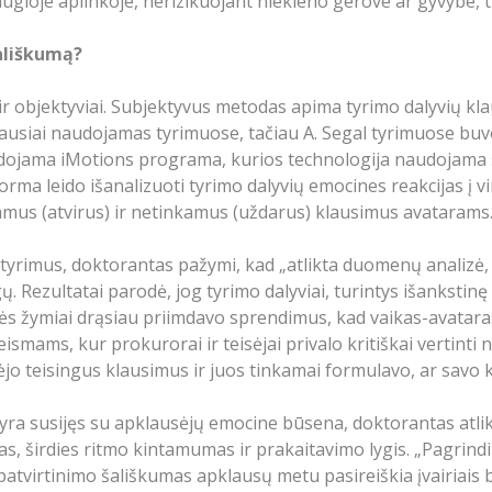
ugioje aplinkoje, nerizikuojant niekieno gerove ar gyvybe, tr
ališkumą?
ir objektyviai. Subjektyvus metodas apima tyrimo dalyvių kla
usiai naudojamas tyrimuose, tačiau A. Segal tyrimuose buvo 
audojama iMotions programa, kurios technologija naudojama 
rma leido išanalizuoti tyrimo dalyvių emocines reakcijas į vir
kamus (atvirus) ir netinkamus (uždarus) klausimus avatarams
tyrimus, doktorantas pažymi, kad „atlikta duomenų analizė, 
ų. Rezultatai parodė, jog tyrimo dalyviai, turintys išanksti
nės žymiai drąsiau priimdavo sprendimus, kad vaikas-avatara
ismams, kur prokurorai ir teisėjai privalo kritiškai vertinti n
nėjo teisingus klausimus ir juos tinkamai formulavo, ar savo 
s yra susijęs su apklausėjų emocine būsena, doktorantas at
tmas, širdies ritmo kintamumas ir prakaitavimo lygis. „Pagrind
patvirtinimo šališkumas apklausų metu pasireiškia įvairiais b