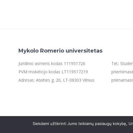
Mykolo Romerio universitetas
Juridinio asmens kodas 111951726
Tel.: Stud
PVM mokėtojo kodas LT119517219
priemimas@
Adresas: Ateities g. 20, LT-08303 Vilnius
priimamasi
Siekdami užtikrinti Jums teikiamų paslaugų kokybę, Un
©2021 Mykolo Romerio universitetas. Visos teisės saugom