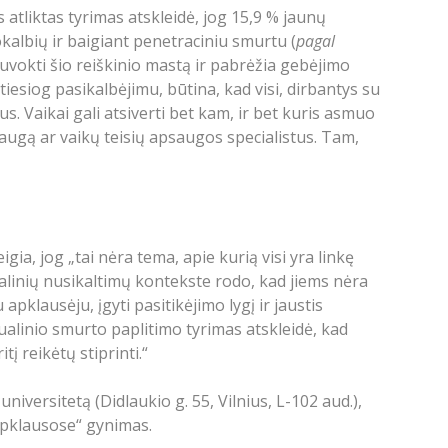
tliktas tyrimas atskleidė, jog 15,9 % jaunų
albių ir baigiant penetraciniu smurtu (
pagal
uvokti šio reiškinio mastą ir pabrėžia gebėjimo
iesiog pasikalbėjimu, būtina, kad visi, dirbantys su
us. Vaikai gali atsiverti bet kam, ir bet kuris asmuo
ėsaugą ar vaikų teisių apsaugos specialistus. Tam,
ia, jog „tai nėra tema, apie kurią visi yra linkę
ualinių nusikaltimų kontekste rodo, kad jiems nėra
apklausėju, įgyti pasitikėjimo lygį ir jaustis
sualinio smurto paplitimo tyrimas atskleidė, kad
tį reikėtų stiprinti.“
iversitetą (Didlaukio g. 55, Vilnius, L-102 aud.),
 apklausose“ gynimas.