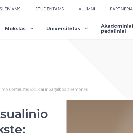
SLEIVIAMS
STUDENTAMS
ALUMNI
PARTNERI
Akademinia
Mokslas
Universitetas
padaliniai
timo kontekste: iššūkiai ir pagalbos priemonės
sualinio
kste: