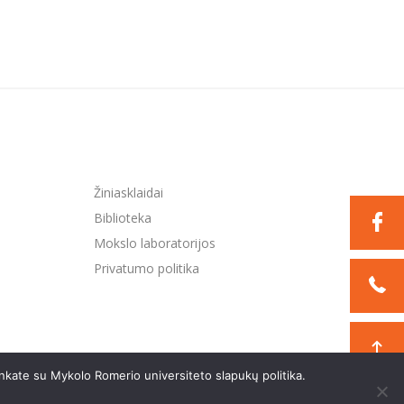
Žiniasklaidai
Biblioteka
Mokslo laboratorijos
Privatumo politika
nkate su Mykolo Romerio universiteto slapukų politika.
Sukurta:
TEXUS