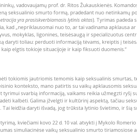
inkų, vadovaujamų prof. dr. Ritos Žukauskienės. Komandos a
ieną seksualinio smurto formą, pradedant nuo netinkamų pok
netracija yra prasiskverbiamasis lytinis aktas
). Tyrimas padeda s
a, kad „nepriklausomai nuo to, ar tai vadinama apklausa ar t
tyvus, mokyklas, ligonines, teisėsaugą ir specializuotus centr
ą daryti toliau: perduoti informaciją tėvams, kreiptis į teis
aip elgtis tokioje situacijoje ir kaip fiksuoti duomenis.“
ti tokiomis jautriomis temomis kaip seksualinis smurtas, teig
e teisinio konteksto, mano patirtis su vaikų apklausomis seks
t tyrimui svarbią informaciją, vaikams reikia užmegzti ryšį su 
ėti kalbėti. Galima įžvelgti ir kultūrinį aspektą, tačiau sek
i leidžia daryti išvadą, jog trūksta lytinio švietimo, ir šią sri
rimą, kviečiami kovo 22 d. 10 val. atvykti į Mykolo Romerio un
iškumas simuliacinėse vaikų seksualinio smurto tiriamosiose