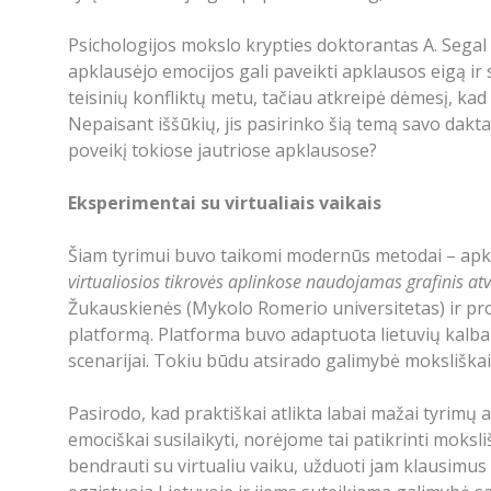
Psichologijos mokslo krypties doktorantas A. Segal s
apklausėjo emocijos gali paveikti apklausos eigą ir
teisinių konfliktų metu, tačiau atkreipė dėmesį, kad
Nepaisant iššūkių, jis pasirinko šią temą savo daktar
poveikį tokiose jautriose apklausose?
Eksperimentai su virtualiais vaikais
Šiam tyrimui buvo taikomi modernūs metodai – apkla
virtualiosios tikrovės aplinkose naudojamas grafinis a
Žukauskienės (Mykolo Romerio universitetas) ir prof
platformą. Platforma buvo adaptuota lietuvių kalbai,
scenarijai. Tokiu būdu atsirado galimybė moksliškai
Pasirodo, kad praktiškai atlikta labai mažai tyrimų
emociškai susilaikyti, norėjome tai patikrinti moksliš
bendrauti su virtualiu vaiku, užduoti jam klausimus