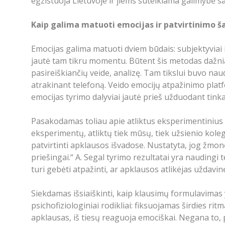
egzistuoja Lietuvoje ir jiems suteikiama galimybė sa
Kaip galima matuoti emocijas ir patvirtinimo š
Emocijas galima matuoti dviem būdais: subjektyviai 
jautė tam tikru momentu. Būtent šis metodas dažnia
pasireiškiančių veide, analizę. Tam tikslui buvo n
atrakinant telefoną. Veido emocijų atpažinimo platfo
emocijas tyrimo dalyviai jautė prieš užduodant tin
Pasakodamas toliau apie atliktus eksperimentinius 
eksperimentų, atliktų tiek mūsų, tiek užsienio koleg
patvirtinti apklausos išvadose. Nustatyta, jog žmo
priešingai.“ A. Segal tyrimo rezultatai yra naudingi te
turi gebėti atpažinti, ar apklausos atlikėjas uždavi
Siekdamas išsiaiškinti, kaip klausimų formulavima
psichofiziologiniai rodikliai: fiksuojamas širdies ri
apklausas, iš tiesų reaguoja emociškai. Negana to, 