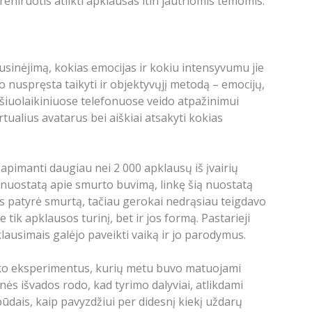
eniruotis atlikti apklausas itin jautriomis temomis.
usinėjimą, kokias emocijas ir kokiu intensyvumu jie
nuspręsta taikyti ir objektyvųjį metodą – emocijų,
šiuolaikiniuose telefonuose veido atpažinimui
tualius avatarus bei aiškiai atsakyti kokias
.
apimanti daugiau nei 2 000 apklausų iš įvairių
nę nuostatą apie smurto buvimą, linkę šią nuostatą
s patyrė smurtą, tačiau gerokai nedrąsiau teigdavo
e tik apklausos turinį, bet ir jos formą. Pastarieji
klausimais galėjo paveikti vaiką ir jo parodymus.
liko eksperimentus, kurių metu buvo matuojami
inės išvados rodo, kad tyrimo dalyviai, atlikdami
ūdais, kaip pavyzdžiui per didesnį kiekį uždarų