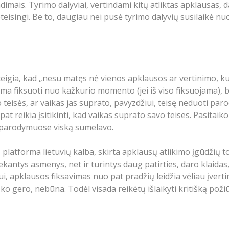
ndimais. Tyrimo dalyviai, vertindami kitų atliktas apklausas
teisingi. Be to, daugiau nei pusė tyrimo dalyvių susilaikė 
eigia, kad „nesu matęs nė vienos apklausos ar vertinimo, ku
 fiksuoti nuo kažkurio momento (jei iš viso fiksuojama), be
 teisės, ar vaikas jas suprato, pavyzdžiui, teisę neduoti p
p pat reikia įsitikinti, kad vaikas suprato savo teises. Pasitai
 parodymuose viską sumelavo.
latforma lietuvių kalba, skirta apklausų atlikimo įgūdžių 
antys asmenys, net ir turintys daug patirties, daro klaidas, 
 apklausos fiksavimas nuo pat pradžių leidžia vėliau įvertint
 gero, nebūna. Todėl visada reikėtų išlaikyti kritišką požiū