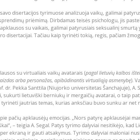
avo disertacijos tyrimuose analizuoja vaikų, galimai patyrus
 sprendimų priėmimą. Dirbdamas teisės psichologu, jis paste
 apklausos su vaikais, galimai patyrusiais seksualinį smurtą y
o disertacijai. Tačiau kaip tyrinėti tokią, regis, pačiam žmo
usos su virtualiais vaikų avatarais (
pagal lietuvių kalbos išt
tvaizdas arba personažas, apibūdinantis virtualiąją asmenybę
). V
. dr. Pekka Santtila (Niujorko universitetas Šanchajuje), A. 
 sukurti lietuviški berniukų ir mergaičių avatarai, o taip pa
 tyrinėti jautrias temas, kurias anksčiau buvo sunku ar net
 apie pačių apklausėjų emocijas. „Nors patyrę apklausėjai m
kai“, – teigia A. Segal. Patys tyrimo dalyviai nesitikėjo, kad L
 per ekraną ir gauti atsakymus. Tyrimo dalyviai maloniai nus