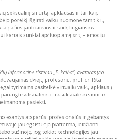
ių seksualinį smurtą, apklausas ir tai, kaip
bėjo poreikį išgirsti vaikų nuomonę tam tikrų
ra pačios jautriausios ir sudėtingiausios.
gui kartais sunkiai apčiuopiamą sritį – emocijų
eklių informacinę sistemą „E. kalba“, avataras yra
adovaujamas dviejų profesorių, prof. dr. Rita
Segal tyrimams pasitelkė virtualių vaikų apklausų
t parengti seksualinio ir neseksualinio smurto
 neįmanoma pasiekti.
ano esantys atsparūs, profesionalūs ir gebantys
ietuvoje jau egzistuoja platforma, leidžianti
tebo sužinoję, jog tokios technologijos jau