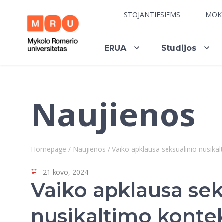
STOJANTIESIEMS
MOK
ERUA
Studijos
Naujienos
Homepage
/
Naujienos
/
Vaiko apklausa seksualinio nusikal
21 kovo, 2024
Vaiko apklausa sek
nusikaltimo konte