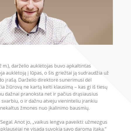
m.), darželio auklėtojas buvo apkaltintas
auklėtoją į lūpas, o šis griežtai ją sudraudžia už
do įrašą. Darželio direktorė sunerimusi dėl
a žiūrovą ne kartą kelti klausimą – kas gi iš tiesų
umu dažnai pranoksta net ir pačius drąsiausius
svarbiu, o ir dažnu atveju vieninteliu įrankiu
ėti nekaltus žmones nuo įkalinimo bausmių.
Segal. Anot jo, „vaikus lengva paveikti: užmezgus
s apklausėjai ne visada suvokia savo daromą įtaką.“