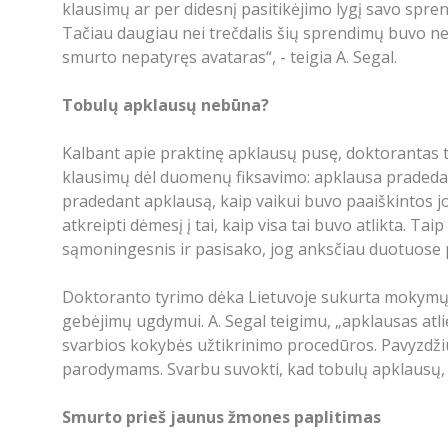
klausimų ar per didesnį pasitikėjimo lygį savo spre
Tačiau daugiau nei trečdalis šių sprendimų buvo ne
smurto nepatyręs avataras“, - teigia A. Segal.
Tobulų apklausų nebūna?
Kalbant apie praktinę apklausų pusę, doktorantas t
klausimų dėl duomenų fiksavimo: apklausa pradedama
pradedant apklausą, kaip vaikui buvo paaiškintos jo
atkreipti dėmesį į tai, kaip visa tai buvo atlikta. Tai
sąmoningesnis ir pasisako, jog anksčiau duotuose
Doktoranto tyrimo dėka Lietuvoje sukurta mokymų p
gebėjimų ugdymui. A. Segal teigimu, „apklausas atliek
svarbios kokybės užtikrinimo procedūros. Pavyzdžiui,
parodymams. Svarbu suvokti, kad tobulų apklausų, ko
Smurto prieš jaunus žmones paplitimas