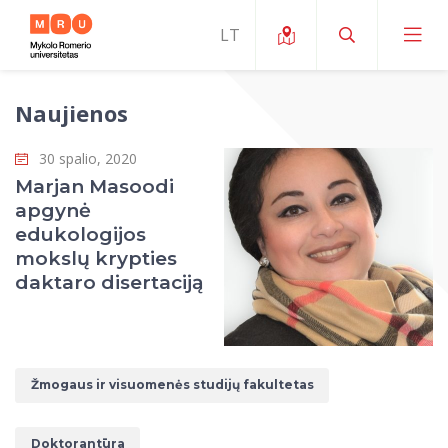
Naujienos
Apie ERUA
30 spalio, 2020
Naujienos ir renginiai
Mano studijos
Marjan Masoodi
apgynė
Galimybės
Studijų organizavimas ir aplinka
MOin – MRU Mokslo ir inovacijų savaitė
edukologijos
Komanda ir kontaktai
mokslų krypties
Finansai
Studijų kokybė
Mokslo programos
Apie MRU
daktaro disertaciją
Studentų organizacijos
Studijų programos
Mokslininkų profiliai "CRIS"
Rektorės žodis
Teisės mokykla
Studentų namai
Tarptautiniai mainai
Mokslinės veiklos skatinimo fondas
Struktūra
Viešojo saugumo akademija
Pranešimai spaudai
Estetinis ugdymas
Studentams
Skaitmeniniai ženkliukai
Žmogaus ir visuomenės studijų fakultetas
Tarptautinių ekspertų tinklas
Reitingai
Žmogaus ir visuomenės studijų fakultetas
Ekspertų sąrašas
Dokumentai reglamentuojantys studijas
Pramoginių šokių kolektyvas ,,Bolero”
Darbuotojams
Erasmus+ mobilumas studijoms (SMS)
Karjeros centras
Atitikties mokslinių tyrimų etikai komitetas
Universiteto garbės nariai
Viešojo valdymo ir verslo fakultetas
Doktorantūra