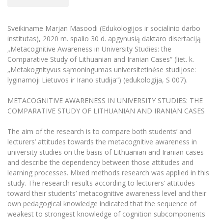
Renginių kalendorius
Universiteto teatras
Neformaliuoju ir (ar) savišvietos būdu įgytų
Erasmus+ mobilumas praktikoms (SMP)
Partnerystės
Emocinė gerovė
Mokslo laboratorijos
kompetencijų vertinimas ir pripažinimas
Veiklos dokumentai
Sūduvos akademija
Tinklalaidės
MRU pop vokalinis ansamblis (vadovas Artūras
Kitos galimybės
Azijos centras
Sveikiname Marjan Masoodi (Edukologijos ir socialinio darbo
Bakalauro studijos
Žmogaus, aplinkos ir technologijų (HET) siste
Novikas)
Studijų organizavimas
Akademinė etika
institutas), 2020 m. spalio 30 d. apgynusią daktaro disertaciją
Magistrantūros studijos
Vilniaus Karaliaus Sedžiongo institutas
„Metacognitive Awareness in University Studies: the
MRU merginų choras
Doktorantūra
Darbas MRU
Vadovų MBA
Comparative Study of Lithuanian and Iranian Cases“ (liet. k.
Frankofoniškų šalių studijų centras
„Metakognityvus sąmoningumas universitetinėse studijose:
Švietimo ir kultūros vadovų MPA
Projektai
Universiteto simbolika
lyginamoji Lietuvos ir Irano studija“) (edukologija, S 007).
Teisės LL.M.
Akademinė leidyba
Atributika
Papildomosios studijos
METACOGNITIVE AWARENESS IN UNIVERSITY STUDIES: THE
COMPARATIVE STUDY OF LITHUANIAN AND IRANIAN CASES
Pedagogų rengimas
Mokymų LAB
Naujienos
Doktorantūros studijos
The aim of the research is to compare both students’ and
Mokslo naujienos
Tarptautiškumas
Profesinės bakalauro studijos
lecturers’ attitudes towards the metacognitive awareness in
Personalo valdymo centras
university studies on the basis of Lithuanian and Iranian cases
Kasmetiniai mokslo renginiai
Studentams
Darnus vystymasis
Privačių interesų deklaravimas
and describe the dependency between those attitudes and
learning processes. Mixed methods research was applied in this
Informacija naujiems darbuotojams
Darbuotojams
Studentams
Privatumo politika
study. The research results according to lecturers’ attitudes
Studijų Moodle (studijų vykdymui)
toward their students’ metacognitive awareness level and their
Darbuotojams
Partnerystės
Negalia ir individualieji poreikiai
Darbuotojų Moodle (kompetencijų tobulinimui)
own pedagogical knowledge indicated that the sequence of
weakest to strongest knowledge of cognition subcomponents
Partnerystės
Studijų tvarkaraštis
Azijos centras
Viešai skelbiama informacija