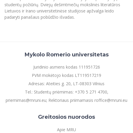
studentų požiūrių. Dviejų dešimtmečių mokslinės literatūros
Lietuvos ir Irano universitetinėse studijose apžvalga leido
padaryti panašaus pobūdžio išvadas.
Mykolo Romerio universitetas
Juridinio asmens kodas 111951726
PVM mokėtojo kodas LT119517219
Adresas: Ateities g. 20, LT-08303 Vilnius
Tel.: Studentų priėmimas: +370 5 271 4700,
priemimas@mruni.eu; Rektoriaus priimamasis roffice@mruni.eu
Greitosios nuorodos
Apie MRU