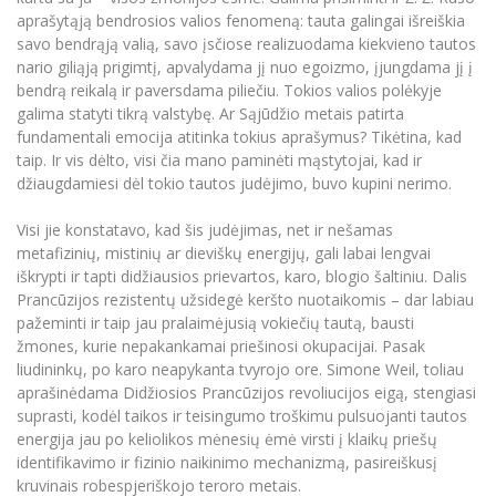
aprašytąją bendrosios valios fenomeną: tauta galingai išreiškia
savo bendrąją valią, savo įsčiose realizuodama kiekvieno tautos
nario giliąją prigimtį, apvalydama jį nuo egoizmo, įjungdama jį į
bendrą reikalą ir paversdama piliečiu. Tokios valios polėkyje
galima statyti tikrą valstybę. Ar Sąjūdžio metais patirta
fundamentali emocija atitinka tokius aprašymus? Tikėtina, kad
taip. Ir vis dėlto, visi čia mano paminėti mąstytojai, kad ir
džiaugdamiesi dėl tokio tautos judėjimo, buvo kupini nerimo.
Visi jie konstatavo, kad šis judėjimas, net ir nešamas
metafizinių, mistinių ar dieviškų energijų, gali labai lengvai
iškrypti ir tapti didžiausios prievartos, karo, blogio šaltiniu. Dalis
Prancūzijos rezistentų užsidegė keršto nuotaikomis – dar labiau
pažeminti ir taip jau pralaimėjusią vokiečių tautą, bausti
žmones, kurie nepakankamai priešinosi okupacijai. Pasak
liudininkų, po karo neapykanta tvyrojo ore. Simone Weil, toliau
aprašinėdama Didžiosios Prancūzijos revoliucijos eigą, stengiasi
suprasti, kodėl taikos ir teisingumo troškimu pulsuojanti tautos
energija jau po keliolikos mėnesių ėmė virsti į klaikų priešų
identifikavimo ir fizinio naikinimo mechanizmą, pasireiškusį
kruvinais robespjeriškojo teroro metais.