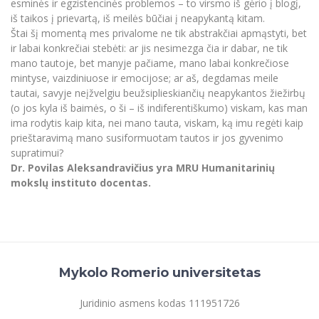
esminės ir egzistencinės problemos – to virsmo iš gėrio į blogį,
iš taikos į prievartą, iš meilės būčiai į neapykantą kitam.
Štai šį momentą mes privalome ne tik abstrakčiai apmąstyti, bet
ir labai konkrečiai stebėti: ar jis nesimezga čia ir dabar, ne tik
mano tautoje, bet manyje pačiame, mano labai konkrečiose
mintyse, vaizdiniuose ir emocijose; ar aš, degdamas meile
tautai, savyje neįžvelgiu beužsiplieskiančių neapykantos žiežirbų
(o jos kyla iš baimės, o ši – iš indiferentiškumo) viskam, kas man
ima rodytis kaip kita, nei mano tauta, viskam, ką imu regėti kaip
prieštaravimą mano susiformuotam tautos ir jos gyvenimo
supratimui?
Dr. Povilas Aleksandravičius yra MRU Humanitarinių
mokslų instituto docentas.
Mykolo Romerio universitetas
Juridinio asmens kodas 111951726