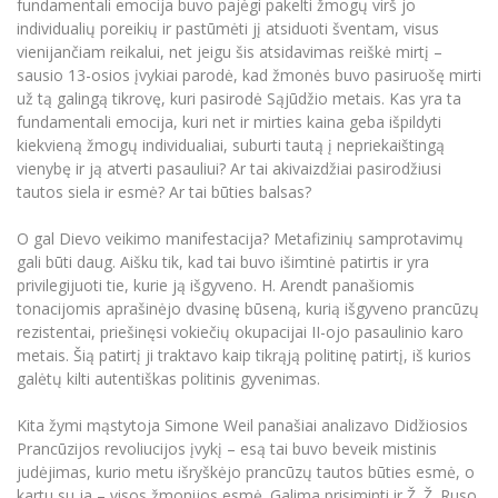
fundamentali emocija buvo pajėgi pakelti žmogų virš jo
Informacinė sistema "Studijos"
individualių poreikių ir pastūmėti jį atsiduoti šventam, visus
Azijos centras
Vilniaus Karaliaus Sedžiongo institutas
Parama Ukrainai
vienijančiam reikalui, net jeigu šis atsidavimas reiškė mirtį –
Darbuotojų elektroninis paštas
sausio 13-osios įvykiai parodė, kad žmonės buvo pasiruošę mirti
Vilniaus Karaliaus Sedžiongo institutas
Frankofoniškų šalių studijų centras
Daugiafaktorinė autentifikacija universiteto
Civilinė sauga
už tą galingą tikrovę, kuri pasirodė Sąjūdžio metais. Kas yra ta
darbuotojams (MFA)
Frankofoniškų šalių studijų centras
fundamentali emocija, kuri net ir mirties kaina geba išpildyti
Mokslininkų profiliai "CRIS"
Korupcijos prevencija
kiekvieną žmogų individualiai, suburti tautą į nepriekaištingą
Bendruomenės gerovė
vienybę ir ją atverti pasauliui? Ar tai akivaizdžiai pasirodžiusi
tautos siela ir esmė? Ar tai būties balsas?
Darbuotojų kvalifikacijos kėlimas
MRU norminių teisės aktų duomenų bazė
O gal Dievo veikimo manifestacija? Metafizinių samprotavimų
Intranetas
gali būti daug. Aišku tik, kad tai buvo išimtinė patirtis ir yra
privilegijuoti tie, kurie ją išgyveno. H. Arendt panašiomis
eDVS
tonacijomis aprašinėjo dvasinę būseną, kurią išgyveno prancūzų
Microsoft Office 365
rezistentai, priešinęsi vokiečių okupacijai II-ojo pasaulinio karo
MRU mobilios programėlės
metais. Šią patirtį ji traktavo kaip tikrąją politinę patirtį, iš kurios
galėtų kilti autentiškas politinis gyvenimas.
Pagalbos sistema
Profesinė sąjunga
Kita žymi mąstytoja Simone Weil panašiai analizavo Didžiosios
Kontaktų paieška
Prancūzijos revoliucijos įvykį – esą tai buvo beveik mistinis
judėjimas, kurio metu išryškėjo prancūzų tautos būties esmė, o
kartu su ja – visos žmonijos esmė. Galima prisiminti ir Ž. Ž. Ruso