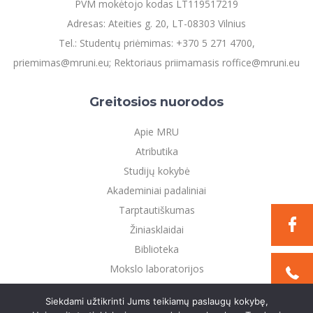
PVM mokėtojo kodas LT119517219
Adresas: Ateities g. 20, LT-08303 Vilnius
Tel.: Studentų priėmimas: +370 5 271 4700,
priemimas@mruni.eu; Rektoriaus priimamasis roffice@mruni.eu
Greitosios nuorodos
Apie MRU
Atributika
Studijų kokybė
Akademiniai padaliniai
Tarptautiškumas
Žiniasklaidai
Biblioteka
Mokslo laboratorijos
Privatumo politika
Siekdami užtikrinti Jums teikiamų paslaugų kokybę,