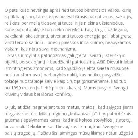
O pats Ruso nevengia aprašinėti tautos bendrosios valios, kurią
ką tik liaupsino, tamsiosios pusės: tikrasis patriotizmas, sako jis,
reiškiasi per meilę tik savajai tautai ir jis niekina užsieniečius,
kurie patrioto akyse turį nieko nereikšti. Taigi ta gili, uždeganti,
pakelianti, skaistinanti, atverianti tautos energija gali labai greitai
virsti teroro šaltiniu – priešų paieškos ir naikinimo, neapykantos
viskam, kas nėra sava, mechanizmu.
Tikrasis ir mylintis patriotizmas gali greitai išvirsti į isterišką ir
bijantį, persekiojantį ir baudžiantį patriotizmą. Ačiū Dievui ir labai
išmintingiems žmonėms, kad Sąjūdžio įžiebta šviesa mūsuose
nesitransformavo į barbarybės naktį, kas nutiko, pavyzdžiui,
tokioje nuostabioje šalyje kaip Gruzija (prisimename, kad tuoj
po 1990 m. ten įsižiebė pilietinis karas). Mums pavyko išvengti
kruvinų vidaus bei išorės konfliktų.
O juk, atidžiai nagrinėjant tuos metus, matosi, kad sąlygos jiems
megztis klostėsi. Mūsų regiono „balkanizacija“, t. y. patriotiškais
jausmais spalvinamas karas, kad ir iš kokios stovyklos jis ateitų,
buvo reali. Dėkokime kas Dievui, kas likimui, kad išvengėme
baisių tragedijų. Tačiau šis laimingas mūsų likimas neturi užgožti