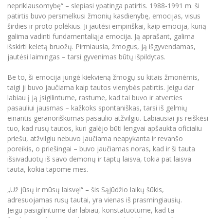
Renginių kalendorius
Universiteto teatras
Neformaliuoju ir (ar) savišvietos būdu įgytų
nepriklausomybę“ – slepiasi ypatinga patirtis. 1988-1991 m. ši
Erasmus+ mobilumas praktikoms (SMP)
Partnerystės
Emocinė gerovė
Mokslo laboratorijos
kompetencijų vertinimas ir pripažinimas
Veiklos dokumentai
patirtis buvo persmelkusi žmonių kasdienybę, emocijas, visus
Sūduvos akademija
Tinklalaidės
MRU pop vokalinis ansamblis (vadovas Artūras
Kitos galimybės
širdies ir proto polėkius. Ji jautėsi empiriškai, kaip emocija, kurią
Azijos centras
Bakalauro studijos
Žmogaus, aplinkos ir technologijų (HET) siste
Novikas)
Studijų organizavimas
Akademinė etika
galima vadinti fundamentaliąja emocija. Ją aprašant, galima
Magistrantūros studijos
Vilniaus Karaliaus Sedžiongo institutas
išskirti keletą bruožų. Pirmiausia, žmogus, ją išgyvendamas,
MRU merginų choras
Doktorantūra
Darbas MRU
jautėsi laimingas – tarsi gyvenimas būtų išpildytas.
Vadovų MBA
Frankofoniškų šalių studijų centras
Švietimo ir kultūros vadovų MPA
Projektai
Universiteto simbolika
Be to, ši emocija jungė kiekvieną žmogų su kitais žmonėmis,
Teisės LL.M.
taigi ji buvo jaučiama kaip tautos vienybės patirtis. Jeigu dar
Akademinė leidyba
Atributika
labiau į ją įsigilintume, rastume, kad tai buvo ir atverties
Papildomosios studijos
pasauliui jausmas – kažkoks spontaniškas, tarsi iš gelmių
Pedagogų rengimas
Mokymų LAB
Naujienos
einantis geranoriškumas pasaulio atžvilgiu. Labiausiai jis reiškėsi
Doktorantūros studijos
tuo, kad rusų tautos, kuri galėjo būti lengvai apšaukta oficialiu
Mokslo naujienos
Tarptautiškumas
priešu, atžvilgiu nebuvo jaučiama neapykanta ir revanšo
Profesinės bakalauro studijos
Personalo valdymo centras
poreikis, o priešingai – buvo jaučiamas noras, kad ir ši tauta
Kasmetiniai mokslo renginiai
Studentams
Darnus vystymasis
išsivaduotų iš savo demonų ir taptų laisva, tokia pat laisva
Privačių interesų deklaravimas
tauta, kokia tapome mes.
Informacija naujiems darbuotojams
Darbuotojams
Studentams
Privatumo politika
Studijų Moodle (studijų vykdymui)
„Už jūsų ir mūsų laisvę!“ – šis Sąjūdžio laikų šūkis,
Darbuotojams
Partnerystės
Negalia ir individualieji poreikiai
adresuojamas rusų tautai, yra vienas iš prasmingiausių.
Darbuotojų Moodle (kompetencijų tobulinimui)
Jeigu pasigilintume dar labiau, konstatuotume, kad ta
Partnerystės
Studijų tvarkaraštis
Azijos centras
Viešai skelbiama informacija