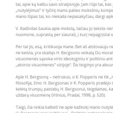
tai, apie ką kalbu savo straipsnyje. Jam rūpi tai, k
„nutylėjimus“ ir tyčinį mano paties mokslinių kompet
mano lūpas tai, ko niekada nepasakyčiau, dargi ap
V. Radžvilas šaukia apie mokslą, tačiau jo tekste n
nuomone, suprastą per siaurai), į kurį nepagrįstai 
Per tai jis, esą, kritikuoja mane. Bet aš atstovauju
ne keista, yra skaitęs H. Bergsono veikalą Du moralės
visuomenės sąvoka virto ideologiniu ir politiniu an
„atviros visuomenės” vizijoje“. Šis teiginys yra absu
Apie H. Bergsoną – netrukus, o K. Popperis ne tik „
filosofija, žino: H. Bergsonas ir K. Popperis pradėjo
keletą trumpų pastabų H. Bergsonui, teigdamas, ka
uždarą visuomenę (Vilnius, Pradai, 1998, p. 520).
Taigi, čia reikia kalbėti ne apie kažkokį mano nuty