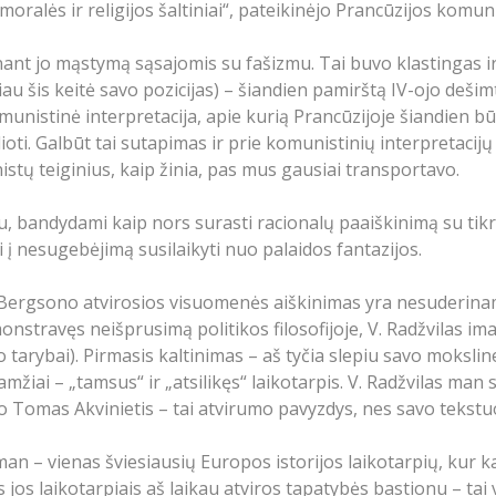
oralės ir religijos šaltiniai“, pateikinėjo Prancūzijos komu
nant jo mąstymą sąsajomis su fašizmu. Tai buvo klastingas ir p
liau šis keitė savo pozicijas) – šiandien pamirštą IV-ojo deši
unistinė interpretacija, apie kurią Prancūzijoje šiandien būt
ti. Galbūt tai sutapimas ir prie komunistinių interpretacijų 
istų teiginius, kaip žinia, pas mus gausiai transportavo.
u, bandydami kaip nors surasti racionalų paaiškinimą su tik
i į nesugebėjimą susilaikyti nuo palaidos fantazijos.
s Bergsono atvirosios visuomenės aiškinimas yra nesuderinam
monstravęs neišprusimą politikos filosofijoje, V. Radžvilas im
 tarybai). Pirmasis kaltinimas – aš tyčia slepiu savo mokslin
amžiai – „tamsus“ ir „atsilikęs“ laikotarpis. V. Radžvilas man 
 o Tomas Akvinietis – tai atvirumo pavyzdys, nes savo tekstu
an – vienas šviesiausių Europos istorijos laikotarpių, kur kas
jos laikotarpiais aš laikau atviros tapatybės bastionu – ta