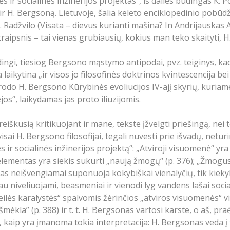
s ir socialinės inžinerijos projektas“, iš dalies būdingas K.
ir H. Bergsoną. Lietuvoje, šalia keleto enciklopedinio pobūdži
 Radžvilo (Visata – dievus kurianti mašina? In Andrijauskas A
s straipsnis – tai vienas grubiausių, kokius man teko skaityti,
aidingi, tiesiog Bergsono mąstymo antipodai, pvz. teiginys, ka
 laikytina „ir visos jo filosofinės doktrinos kvintescencija bei 
urodo H. Bergsono Kūrybinės evoliucijos IV-ajį skyrių, kuria
jos“, laikydamas jas proto iliuzijomis.
eiškusią kritikuojant ir mane, tekste įžvelgti priešingą, nei t
 visai H. Bergsono filosofijai, tegali nuvesti prie išvadų, netu
s ir socialinės inžinerijos projektą“: „Atviroji visuomenė“ yra
elementas yra siekis sukurti „naują žmogų“ (p. 376); „Žmogus 
s neišvengiamai suponuoja kokybiškai vienalyčių, tik kiekyb
liau niveliuojami, beasmeniai ir vienodi lyg vandens lašai socia
ilės karalystės“ spalvomis žėrinčios „atviros visuomenės“ vi
šmėkla” (p. 388) ir t. t. H. Bergsonas vartosi karste, o aš, p
 kaip yra įmanoma tokia interpretacija: H. Bergsonas veda į t