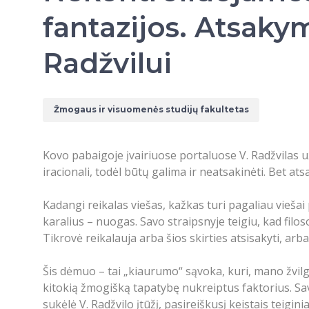
fantazijos. Atsaky
Radžvilui
Žmogaus ir visuomenės studijų fakultetas
Kovo pabaigoje įvairiuose portaluose V. Radžvilas 
iracionali, todėl būtų galima ir neatsakinėti. Bet ats
Kadangi reikalas viešas, kažkas turi pagaliau vieša
karalius – nuogas. Savo straipsnyje teigiu, kad filos
Tikrovė reikalauja arba šios skirties atsisakyti, arba 
Šis dėmuo – tai „kiaurumo“ sąvoka, kuri, mano žvilgs
kitokią žmogišką tapatybę nukreiptus faktorius. Sav
sukėlė V. Radžvilo įtūžį, pasireiškusį keistais teigini