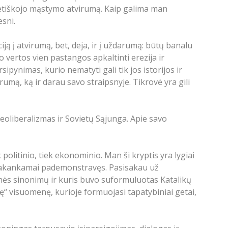
opietiškojo mąstymo atvirumą. Kaip galima man
esni.
iją į atvirumą, bet, deja, ir į uždarumą: būtų banalu
o vertos vien pastangos apkaltinti erezija ir
ipynimas, kurio nematyti gali tik jos istorijos ir
umą, ką ir darau savo straipsnyje. Tikrovė yra gili
eoliberalizmas ir Sovietų Sąjunga. Apie savo
 politinio, tiek ekonominio. Man ši kryptis yra lygiai
ai pakankamai pademonstravęs. Pasisakau už
nės sinonimų ir kuris buvo suformuluotas Katalikų
ę“ visuomenę, kurioje formuojasi tapatybiniai getai,