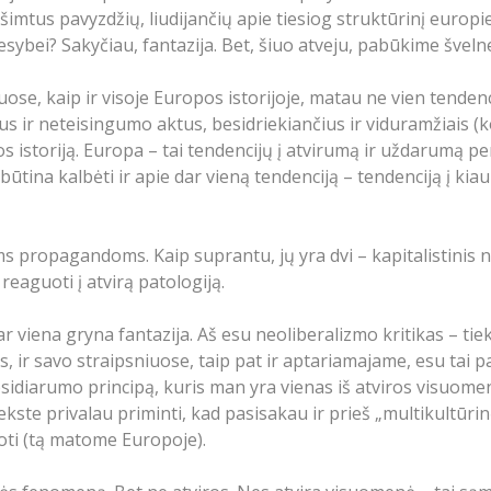
i šimtus pavyzdžių, liudijančių apie tiesiog struktūrinį eur
esybei? Sakyčiau, fantazija. Bet, šiuo atveju, pabūkime šveln
uose, kaip ir visoje Europos istorijoje, matau ne vien tendenc
us ir neteisingumo aktus, besidriekiančius ir viduramžiais (k
s istoriją. Europa – tai tendencijų į atvirumą ir uždarumą pers
tina kalbėti ir apie dar vieną tendenciją – tendenciją į kiaur
 propagandoms. Kaip suprantu, jų yra dvi – kapitalistinis n
eaguoti į atvirą patologiją.
r viena gryna fantazija. Aš esu neoliberalizmo kritikas – tiek
as, ir savo straipsniuose, taip pat ir aptariamajame, esu t
idiarumo principą, kuris man yra vienas iš atviros visuome
ste privalau priminti, kad pasisakau ir prieš „multikultūrin
oti (tą matome Europoje).