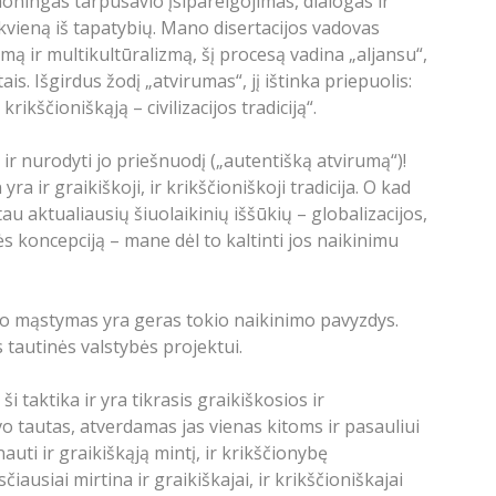
oningas tarpusavio įsipareigojimas, dialogas ir
ekvieną iš tapatybių. Mano disertacijos vadovas
mą ir multikultūralizmą, šį procesą vadina „aljansu“,
is. Išgirdus žodį „atvirumas“, jį ištinka priepuolis:
rikščioniškąją – civilizacijos tradiciją“.
 ir nurodyti jo priešnuodį („autentišką atvirumą“)!
 ir graikiškoji, ir krikščioniškoji tradicija. O kad
u aktualiausių šiuolaikinių iššūkių – globalizacijos,
 koncepciją – mane dėl to kaltinti jos naikinimu
žvilo mąstymas yra geras tokio naikinimo pavyzdys.
 tautinės valstybės projektui.
i taktika ir yra tikrasis graikiškosios ir
vo tautas, atverdamas jas vienas kitoms ir pasauliui
auti ir graikiškąją mintį, ir krikščionybę
iausiai mirtina ir graikiškajai, ir krikščioniškajai