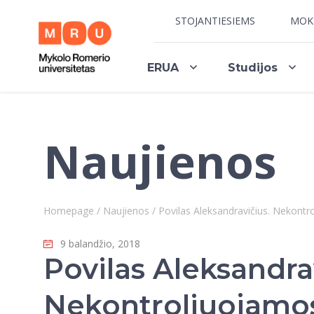
STOJANTIESIEMS
MOK
ERUA
Studijos
Naujienos
Homepage
/
Naujienos
/
Povilas Aleksandravičius. Nekontr
9 balandžio, 2018
Povilas Aleksandra
Nekontroliuojamo