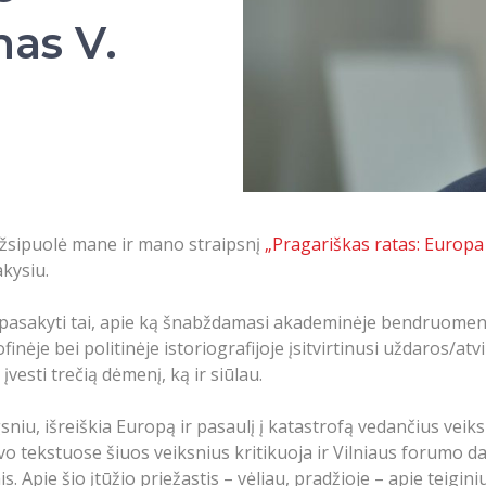
mas V.
užsipuolė mane ir mano straipsnį
„Pragariškas ratas: Europ
akysiu.
i pasakyti tai, apie ką šnabždamasi akademinėje bendruomenė
ofinėje bei politinėje istoriografijoje įsitvirtinusi uždaros/
įvesti trečią dėmenį, ką ir siūlau.
niu, išreiškia Europą ir pasaulį į katastrofą vedančius veiks
o tekstuose šiuos veiksnius kritikuoja ir Vilniaus forumo dal
ais. Apie šio įtūžio priežastis – vėliau, pradžioje – apie teigi