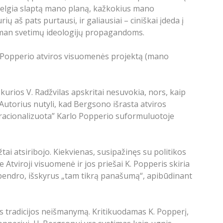
 įžvelgia slaptą mano planą, kažkokius mano
aš pats purtausi, ir galiausiai – ciniškai įdeda į
 man svetimų ideologijų propagandoms.
 R. Popperio atviros visuomenės projektą (mano
kurios V. Radžvilas apskritai nesuvokia, nors, kaip
 „Autorius nutyli, kad Bergsono išrasta atviros
peracionalizuota” Karlo Popperio suformuluotoje
ai atsiribojo. Kiekvienas, susipažinęs su politikos
 Atviroji visuomenė ir jos priešai K. Popperis skiria
bendro, išskyrus „tam tikrą panašumą“, apibūdinant
os tradicijos neišmanymą. Kritikuodamas K. Popperį,