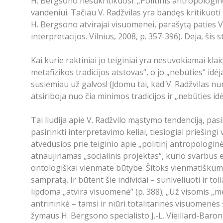
H. Bergsono nesukritikuosi. „Politinis antropologinė
vandeniui. Tačiau V. Radžvilas yra bandęs kritikuoti 
H. Bergsono atvirajai visuomenei, parašytą paties V.
interpretacijos. Vilnius, 2008, p. 357-396). Deja, ši
Kai kurie raktiniai jo teiginiai yra nesuvokiamai kl
metafizikos tradicijos atstovas“, o jo „nebūties“ idėja
susiėmiau už galvos! (Įdomu tai, kad V. Radžvilas n
atsiriboja nuo čia minimos tradicijos ir „nebūties idė
Tai liudija apie V. Radžvilo mąstymo tendenciją, pasir
pasirinkti interpretavimo keliai, tiesiogiai priešingi
atvedusios prie teiginio apie „politinį antropologinė
atnaujinamas „socialinis projektas“, kurio svarbus 
ontologiškai vienmate būtybe. Šitoks vienmatiškuma
sampratą. Ir būtent šie individai – suniveliuoti ir to
lipdoma „atvira visuomenė” (p. 388); „Už visomis „me
antrininkė – tamsi ir niūri totalitarinės visuomenės 
žymaus H. Bergsono specialisto J.-L. Vieillard-Baron,