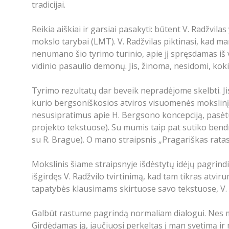
tradicijai.
Reikia aiškiai ir garsiai pasakyti: būtent V. Radžvilas
mokslo tarybai (LMT). V. Radžvilas piktinasi, kad m
nenumano šio tyrimo turinio, apie jį spręsdamas iš vi
vidinio pasaulio demonų. Jis, žinoma, nesidomi, koki
Tyrimo rezultatų dar beveik nepradėjome skelbti. Jis
kurio bergsoniškosios atviros visuomenės mokslinį pri
nesusipratimus apie H. Bergsono koncepciją, pasėtus
projekto tekstuose). Su mumis taip pat sutiko bendra
su R. Brague). O mano straipsnis „Pragariškas ratas“ 
Mokslinis šiame straipsnyje išdėstytų idėjų pagrindi
išgirdęs V. Radžvilo tvirtinimą, kad tam tikras atvir
tapatybės klausimams skirtuose savo tekstuose, V. Ra
Galbūt rastume pagrindą normaliam dialogui. Nes man
Girdėdamas ją, jaučiuosi perkeltas į man svetimą ir 