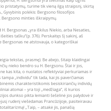
 Popperiui, H. Bergsonui yra svetimas kaip ugnis
o pristatymų, turime tik vieną ilgą straipsnį, skirtą
., Gyvybinis polėkis: Bergsono filosofijos
 H. Bergsono minties iškraipymų.
d H. Bergsonas „yra iškilus Niekio, arba Nesaties,
išeities tašku“(p. 376). Perskaitęs šį sakinį, aš
me Bergsonas ne atstovauja, o kategoriškai
eigia tekstas, prasmę). Be abejo, šitaip klaidingai
rinčių nieko bendro su H. Bergsonu. Štai ir jos,
 ne kas kita, o nuolatos reflektyviai perkuriamas ir
tampa „individu“ tik tada, kai jis paverčiamas
inėmis charakteristikomis besiskiriančių individų
liniai atomai – yra toji „medžiaga“, iš kurios
zijos dunkso pikta lemianti šešėlinė jos palydovė ir
raėjusį rudenį viešėdamas Prancūzijoje, pasiteiravau
otalitarizmą! „Taip, – atsakė jis, panašią