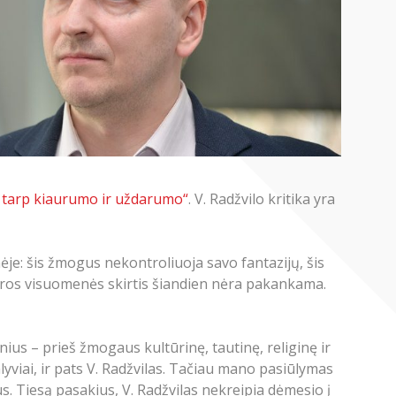
a tarp kiaurumo ir uždarumo“
. V. Radžvilo kritika yra
je: šis žmogus nekontroliuoja savo fantazijų, šis
atviros visuomenės skirtis šiandien nėra pakankama.
nius – prieš žmogaus kultūrinę, tautinę, religinę ir
yviai, ir pats V. Radžvilas. Tačiau mano pasiūlymas
nius. Tiesą pasakius, V. Radžvilas nekreipia dėmesio į