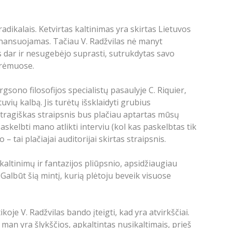
s radikalais. Ketvirtas kaltinimas yra skirtas Lietuvos
finansuojamas. Tačiau V. Radžvilas nė manyt
jis dar ir nesugebėjo suprasti, sutrukdytas savo
o rėmuose.
sono filosofijos specialistų pasaulyje C. Riquier,
uvių kalbą. Jis turėtų išsklaidyti grubius
 tragiškas straipsnis bus plačiau aptartas mūsų
skelbti mano atlikti interviu (kol kas paskelbtas tik
 tai plačiajai auditorijai skirtas straipsnis.
kaltinimų ir fantazijos pliūpsnio, apsidžiaugiau
 Galbūt šią mintį, kurią plėtoju beveik visuose
e V. Radžvilas bando įteigti, kad yra atvirkščiai.
 man yra šlykščios, apkaltintas nusikaltimais, prieš