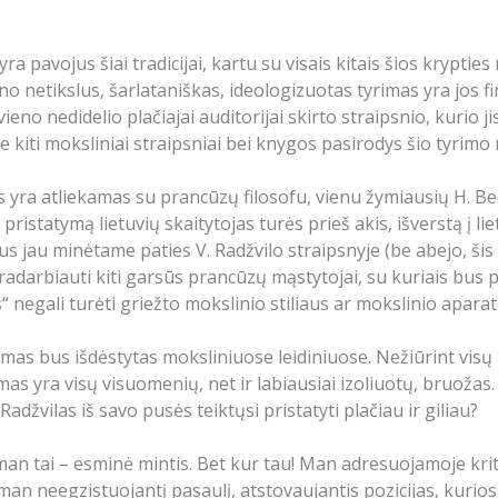
 yra pavojus šiai tradicijai, kartu su visais kitais šios kryptie
ano netikslus, šarlataniškas, ideologizuotas tyrimas yra jos 
eno nedidelio plačiajai auditorijai skirto straipsnio, kurio 
e kiti moksliniai straipsniai bei knygos pasirodys šio tyrim
 yra atliekamas su prancūzų filosofu, vienu žymiausių H. Berg
statymą lietuvių skaitytojas turės prieš akis, išverstą į liet
 jau minėtame paties V. Radžvilo straipsnyje (be abejo, šis
darbiauti kiti garsūs prancūzų mąstytojai, su kuriais bus pa
negali turėti griežto mokslinio stiliaus ar mokslinio aparato –
mas bus išdėstytas moksliniuose leidiniuose. Nežiūrint visų 
umas yra visų visuomenių, net ir labiausiai izoliuotų, bruožas.
džvilas iš savo pusės teiktųsi pristatyti plačiau ir giliau?
 tai – esminė mintis. Bet kur tau! Man adresuojamoje kritikoj
man neegzistuojantį pasaulį, atstovaujantis pozicijas, kurios