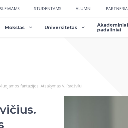
SLEIVIAMS
STUDENTAMS
ALUMNI
PARTNERI
Akademinia
Mokslas
Universitetas
padaliniai
oliuojamos fantazijos. Atsakymas V. Radžvilui
vičius.
s