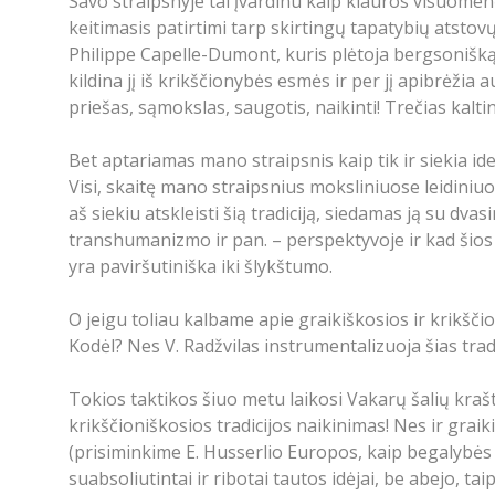
Savo straipsnyje tai įvardinu kaip kiauros visuomen
keitimasis patirtimi tarp skirtingų tapatybių atstov
Philippe Capelle-Dumont, kuris plėtoja bergsoniškąją
kildina jį iš krikščionybės esmės ir per jį apibrėžia 
priešas, sąmokslas, saugotis, naikinti! Trečias kaltini
Bet aptariamas mano straipsnis kaip tik ir siekia ide
Visi, skaitę mano straipsnius moksliniuose leidiniuos
aš siekiu atskleisti šią tradiciją, siedamas ją su d
transhumanizmo ir pan. – perspektyvoje ir kad šios 
yra paviršutiniška iki šlykštumo.
O jeigu toliau kalbame apie graikiškosios ir krikšči
Kodėl? Nes V. Radžvilas instrumentalizuoja šias tra
Tokios taktikos šiuo metu laikosi Vakarų šalių kraštuti
krikščioniškosios tradicijos naikinimas! Nes ir grai
(prisiminkime E. Husserlio Europos, kaip begalybės in
suabsoliutintai ir ribotai tautos idėjai, be abejo, tai