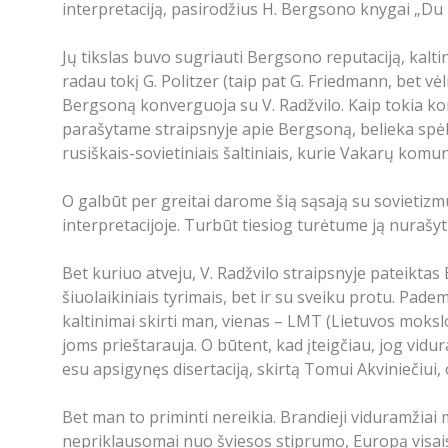
interpretaciją, pasirodžius H. Bergsono knygai „Du m
Jų tikslas buvo sugriauti Bergsono reputaciją, kalti
radau tokį G. Politzer (taip pat G. Friedmann, bet vė
Bergsoną konverguoja su V. Radžvilo. Kaip tokia kom
parašytame straipsnyje apie Bergsoną, belieka spėlio
rusiškais-sovietiniais šaltiniais, kurie Vakarų komun
O galbūt per greitai darome šią sąsają su sovietizm
interpretacijoje. Turbūt tiesiog turėtume ją nurašyt
Bet kuriuo atveju, V. Radžvilo straipsnyje pateikta
šiuolaikiniais tyrimais, bet ir su sveiku protu. Pade
kaltinimai skirti man, vienas – LMT (Lietuvos mokslo
joms prieštarauja. O būtent, kad įteigčiau, jog vidur
esu apsigynęs disertaciją, skirtą Tomui Akviniečiui,
Bet man to priminti nereikia. Brandieji viduramžiai m
nepriklausomai nuo šviesos stiprumo, Europą visais 