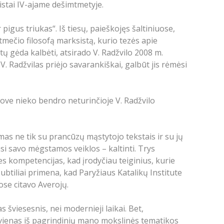
nistai IV-ajame dešimtmetyje.
igus triukas“. Iš tiesų, paieškojęs šaltiniuose,
mtmečio filosofą marksistą, kurio tezės apie
ų gėda kalbėti, atsirado V. Radžvilo 2008 m.
V. Radžvilas priėjo savarankiškai, galbūt jis rėmėsi
rove nieko bendro neturinčioje V. Radžvilo
as ne tik su prancūzų mąstytojo tekstais ir su jų
asi savo mėgstamos veiklos – kaltinti. Trys
es kompetencijas, kad įrodyčiau teiginius, kurie
subtiliai primena, kad Paryžiaus Katalikų Institute
ose citavo Averojų.
 šviesesnis, nei modernieji laikai. Bet,
i vienas iš pagrindinių mano mokslinės tematikos