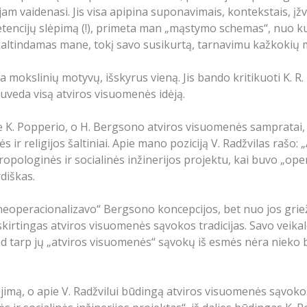
as jam vaidenasi. Jis visa apipina suponavimais, kontekstais,
encijų slėpimą (!), primeta man „mąstymo schemas“, nuo kurių 
kaltindamas mane, tokį savo susikurtą, tarnavimu kažkokių
ėra mokslinių motyvų, išskyrus vieną. Jis bando kritikuoti K.
suveda visą atviros visuomenės idėją.
 ne K. Popperio, o H. Bergsono atviros visuomenės sampratai, 
 ir religijos šaltiniai. Apie mano poziciją V. Radžvilas rašo:
tropologinės ir socialinės inžinerijos projektu, kai buvo „o
rdiškas.
neoperacionalizavo“ Bergsono koncepcijos, bet nuo jos griežt
 skirtingas atviros visuomenės sąvokos tradicijas. Savo veikale
d tarp jų „atviros visuomenės“ sąvokų iš esmės nėra nieko 
lėjimą, o apie V. Radžvilui būdingą atviros visuomenės sąvok