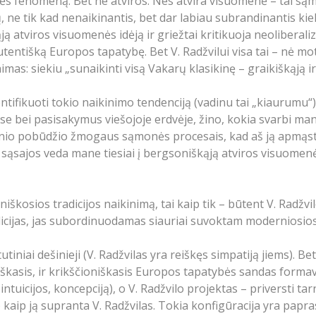
ės fenomeną. Bet ne atviros. Nes atvira visuomenė – tai sąm
ų, ne tik kad nenaikinantis, bet dar labiau subrandinantis ki
 atviros visuomenės idėją ir griežtai kritikuoja neoliberaliz
autentišką Europos tapatybę. Bet V. Radžvilui visa tai – nė mota
mas: siekiu „sunaikinti visą Vakarų klasikinę – graikiškąją ir k
ntifikuoti tokio naikinimo tendenciją (vadinu tai „kiaurumu“)
e bei pasisakymus viešojoje erdvėje, žino, kokia svarbi man yra
vasinio pobūdžio žmogaus sąmonės procesais, kad aš ją apmąsta
sąsajos veda mane tiesiai į bergsoniškąją atviros visuomenės
oniškosios tradicijos naikinimą, tai kaip tik – būtent V. Rad
dicijas, jas subordinuodamas siauriai suvoktam moderniosios
niai dešinieji (V. Radžvilas yra reiškęs simpatiją jiems). Bet š
kiškasis, ir krikščioniškasis Europos tapatybės sandas forma
tuicijos, koncepciją), o V. Radžvilo projektas – priversti tarn
p kaip ją supranta V. Radžvilas. Tokia konfigūracija yra paprasč