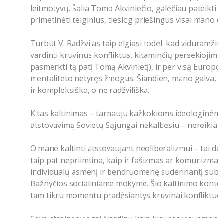
leitmotyvų. Šalia Tomo Akviniečio, galėčiau pateikt
primetinėti teiginius, tiesiog priešingus visai mano 
Turbūt V. Radžvilas taip elgiasi todėl, kad viduramži
vardinti kruvinus konfliktus, kitaminčių persekiojim
pasmerkti tą patį Tomą Akvinietį), ir per visą Europo
mentaliteto netyręs žmogus. Šiandien, mano galva, bū
ir kompleksiška, o ne radžviliška.
Kitas kaltinimas – tarnauju kažkokioms ideologinėms
atstovavimą Sovietų Sąjungai nekalbėsiu – nereikia r
O mane kaltinti atstovaujant neoliberalizmui – tai da
taip pat nepriimtina, kaip ir fašizmas ar komunizm
individualų asmenį ir bendruomenę suderinantį subs
Bažnyčios socialiniame mokyme. Šio kaltinimo kontek
tam tikru momentu pradėsiantys kruvinai konfliktu