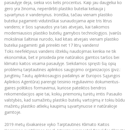
Renginių kalendorius
Universiteto teatras
pasaulyje deja, siekia vos kelis procentus. Kaip jau daugeliui ko
Neformaliuoju ir (ar) savišvietos būdu įgytų
Erasmus+ mobilumas praktikoms (SMP)
Partnerystės
Emocinė gerovė
Mokslo laboratorijos
kompetencijų vertinimas ir pripažinimas
gero yra žinoma, neperdirbti plastiko buteliai keliauja į
Veiklos dokumentai
Sūduvos akademija
Tinklalaidės
MRU pop vokalinis ansamblis (vadovas Artūras
sąvartynus ir vandenynus. Ironiška, tačiau vienam plastiko
Kitos galimybės
Azijos centras
Bakalauro studijos
Žmogaus, aplinkos ir technologijų (HET) siste
Novikas)
Studijų organizavimas
buteliui pagaminti vidutiniškai sunaudojama apie tris litrus
Akademinė etika
Magistrantūros studijos
vandens; ir šios sąnaudos yra tais atvejais, kai taikomos
Vilniaus Karaliaus Sedžiongo institutas
MRU merginų choras
Doktorantūra
moderniausios plastiko butelių gamybos technologijos. Įvairūs
Darbas MRU
Vadovų MBA
Frankofoniškų šalių studijų centras
moksliniai šaltiniai nurodo, kad kitais atvejais vienam plastiko
Švietimo ir kultūros vadovų MPA
Projektai
Universiteto simbolika
buteliui pagaminti gali prireikti net 17 litrų vandens!
Teisės LL.M.
Toks neefektyvus vandens išteklių naudojimas kenkia ne tik
Akademinė leidyba
Atributika
ekonomikai, bet ir prisideda prie natūralios gamtos taršos bei
Papildomosios studijos
klimato kaitos visama pasaulyje. Siekdamos spręsti šią opią
Pedagogų rengimas
Mokymų LAB
Naujienos
problemą tarptautinės aplinkos saugojimo organizacijos (pvz.:
Doktorantūros studijos
Jungtinių Tautų aplinkosaugos padalinys ar Europos Sąjungos
Mokslo naujienos
Tarptautiškumas
Aplinkos Agentūra) parengė teisinio reguliavimo dokumentus-
Profesinės bakalauro studijos
Personalo valdymo centras
gaires politikos formavimui, kuriose pateiktos bendros
Kasmetiniai mokslo renginiai
Studentams
Darnus vystymasis
rekomendacijos apie tai, kokių priemonių turėtų imtis Pasaulio
Privačių interesų deklaravimas
valstybės, kad sumažintų plastiko butelių vartojimą ir tokiu būdu
Informacija naujiems darbuotojams
Darbuotojams
Studentams
Privatumo politika
mažintų plastiko atliekų kaupimą sąvartynuose ir natūralioje
Studijų Moodle (studijų vykdymui)
gamtoje.
Darbuotojams
Partnerystės
Negalia ir individualieji poreikiai
Darbuotojų Moodle (kompetencijų tobulinimui)
2019 metų išvakarėse vyko Tarptautinės Klimato Kaitos
Partnerystės
Studijų tvarkaraštis
Azijos centras
Viešai skelbiama informacija