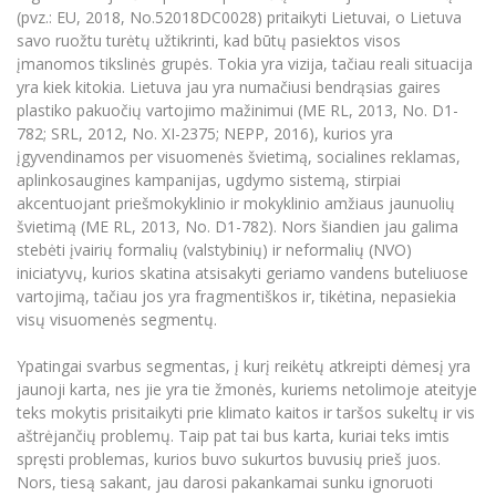
(pvz.: EU, 2018, No.52018DC0028) pritaikyti Lietuvai, o Lietuva
savo ruožtu turėtų užtikrinti, kad būtų pasiektos visos
įmanomos tikslinės grupės. Tokia yra vizija, tačiau reali situacija
yra kiek kitokia. Lietuva jau yra numačiusi bendrąsias gaires
plastiko pakuočių vartojimo mažinimui (ME RL, 2013, No. D1-
782; SRL, 2012, No. XI-2375; NEPP, 2016), kurios yra
įgyvendinamos per visuomenės švietimą, socialines reklamas,
aplinkosaugines kampanijas, ugdymo sistemą, stirpiai
akcentuojant priešmokyklinio ir mokyklinio amžiaus jaunuolių
švietimą (ME RL, 2013, No. D1-782). Nors šiandien jau galima
stebėti įvairių formalių (valstybinių) ir neformalių (NVO)
iniciatyvų, kurios skatina atsisakyti geriamo vandens buteliuose
vartojimą, tačiau jos yra fragmentiškos ir, tikėtina, nepasiekia
visų visuomenės segmentų.
Ypatingai svarbus segmentas, į kurį reikėtų atkreipti dėmesį yra
jaunoji karta, nes jie yra tie žmonės, kuriems netolimoje ateityje
teks mokytis prisitaikyti prie klimato kaitos ir taršos sukeltų ir vis
aštrėjančių problemų. Taip pat tai bus karta, kuriai teks imtis
spręsti problemas, kurios buvo sukurtos buvusių prieš juos.
Nors, tiesą sakant, jau darosi pakankamai sunku ignoruoti