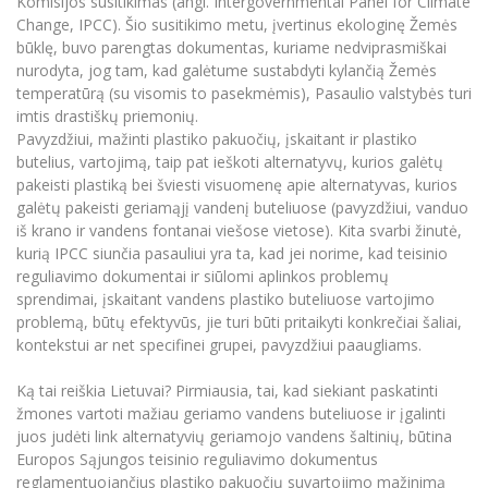
Komisijos susitikimas (angl. Intergovernmental Panel for Climate
Informacinė sistema "Studijos"
Change, IPCC). Šio susitikimo metu, įvertinus ekologinę Žemės
Azijos centras
Vilniaus Karaliaus Sedžiongo institutas
Parama Ukrainai
būklę, buvo parengtas dokumentas, kuriame nedviprasmiškai
Darbuotojų elektroninis paštas
nurodyta, jog tam, kad galėtume sustabdyti kylančią Žemės
Vilniaus Karaliaus Sedžiongo institutas
Frankofoniškų šalių studijų centras
Daugiafaktorinė autentifikacija universiteto
Civilinė sauga
temperatūrą (su visomis to pasekmėmis), Pasaulio valstybės turi
darbuotojams (MFA)
imtis drastiškų priemonių.
Frankofoniškų šalių studijų centras
Mokslininkų profiliai "CRIS"
Korupcijos prevencija
Pavyzdžiui, mažinti plastiko pakuočių, įskaitant ir plastiko
butelius, vartojimą, taip pat ieškoti alternatyvų, kurios galėtų
Bendruomenės gerovė
pakeisti plastiką bei šviesti visuomenę apie alternatyvas, kurios
Darbuotojų kvalifikacijos kėlimas
galėtų pakeisti geriamąjį vandenį buteliuose (pavyzdžiui, vanduo
MRU norminių teisės aktų duomenų bazė
iš krano ir vandens fontanai viešose vietose). Kita svarbi žinutė,
kurią IPCC siunčia pasauliui yra ta, kad jei norime, kad teisinio
Intranetas
reguliavimo dokumentai ir siūlomi aplinkos problemų
eDVS
sprendimai, įskaitant vandens plastiko buteliuose vartojimo
Microsoft Office 365
problemą, būtų efektyvūs, jie turi būti pritaikyti konkrečiai šaliai,
kontekstui ar net specifinei grupei, pavyzdžiui paaugliams.
MRU mobilios programėlės
Pagalbos sistema
Ką tai reiškia Lietuvai? Pirmiausia, tai, kad siekiant paskatinti
Profesinė sąjunga
žmones vartoti mažiau geriamo vandens buteliuose ir įgalinti
juos judėti link alternatyvių geriamojo vandens šaltinių, būtina
Kontaktų paieška
Europos Sąjungos teisinio reguliavimo dokumentus
reglamentuojančius plastiko pakuočių suvartojimo mažinimą