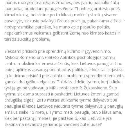
jaunus mokyklinio amžiaus žmones, nes įvairių pasaulio šalių
jaunuoliai, pradedant paauglės Greta Thunberg protestu prieš
klimato kaitą, bei virtine po to kilusių mokinių streikų visame
pasaulyje, siekusių palaikyti Gretos poziciją, pakankama aiškiai ir
nedviprasmiškai pareiškė, ką mano apie pasaulio politikų
nepakankamus veiksmus gelbstint Žemę nuo klimato kaitos ir
taršos sukeltų problemų.
Siekdami prisidėti prie sprendimų kūrimo ir įgyvendinimo,
Mykolo Romerio universiteto Aplinkos psichologijos tyrimų
centro mokslininkai ėmėsi aiškintis, kiek Lietuvos paaugliai žino
apie į aplinkos apsaugą orientuotas politikas ir kiek tai siejasi su
jų ketinimu prisidėti prie aplinkos problemų sprendimo renkantis
gamtai draugiškus elgesius. Tai dalis didelio tyrimo, kurį atlieka
tyrėjų grupė vadovauja MRU profesorė R. Žukauskienė. Šiuo
tyrimu siekiama suprasti ir paskatinti Lietuvos žmonių gamtai
draugišką elgesį. 2018 metais atliktame tyrime dalyvavo 508
paaugliai iš visos Lietuvos (vidutinis tyrime dalyvavusių paauglių
amžius siekė 15 metų). Tyrimo metu paauglių buvo klausiama,
kiek per pastarąjį mėnesį jie pastebėjo, kad Lietuvoje yra
skatinama nevartoti geriamojo vandens buteliuose?