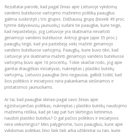
Rezultatai parodė, kad pagal žinias apie Lietuvoje vykdomą
vandens buteliuose vartojimo mažinimo politiką paauglius
galima suskirstyti į tris grupes. Didžiausią grupę (beveik 49 proc.
tyrime dalyvavusių jaunuolių) sudarė tie paaugliai, kurie teigė,
kad nepastebėjo, jog Lietuvoje yra skatinama nevartoti
geriamojo vandens buteliuose. Antroji grupė (apie 35 proc.)
paauglių teigė, kad yra pastebėję siekį mažinti geriamojo
vandens buteliuose vartojimą. Paauglių, kurie buvo tikri, kad
Lietuvoje yra skatinama mažinti geriamojo vandens buteliuose
vartojimą buvo apie 16 procentų. Tokie skaičiai rodo, jog apie
gamtai draugiškas iniciatyvas, nukreiptas į plastiko butelių
vartojimą, Lietuvos paaugliai žino negausiai, galbūt todėl, kad
šios politikos ir iniciatyvos nėra pakankamai viešinamos ir
pristatomos jaunuoliams.
Ar tai, kad paaugliai skiriasi pagal savo žinias apie
egzistuojančias politikas, nukreiptas į plastiko butelių naudojimo
mažinimą reiškia, kad jie taip pat turi skirtingus ketinimus
naudoti plastiko butelius? O gal pačios politikos ir iniciatyvos
nėra veiksmingos? Mes palyginome, tuos paauglius, kurie apie
vykdomas politikas žino šiek tiek arba užtikrintai su tais, kurie