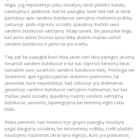
teigia, jog nepastebėjo jokių iniciatyvų riboti plastiko butelių
naudojimą ir aptikome, kad tie paaugliai, kurie šiek tiek ar tikrai
pastebėjo apie vandens buteliuose vartojimo mažinimo politiką
Lietuvoje, jautė stipresnį socialinį spaudimą mažinti savo
vandens buteliuose vartojimą. Kitaip tariant, šie jaunuoliai teigė,
kad jiems artimi žmonės buvo linkę skatinti mažiau vartoti
vandens buteliuose ir jiems tai yra svarbu.
Taip pat šie paaugliai buvo linkę jausti tam tikrą pareigos jausmą
nevartoti vandens buteliuose ir kur kas stipresnį ketinimą tikrai
sumažinti savo suvartoto vandens buteliuose kiekį. Priešingai nei
žinantiems apie egzistuojančias skatinimo priemones, tie
jaunuoliai, kurie nepastebėjo, kad Lietuvoje yra skatinamas
geriamojo vandens buteliuose vartojimo mažinamas, kur kas
mažiau jautė socialinį spaudimą mažinti vandens vartojimą
buteliuose, asmeninį įsipareigojimą bei ketinimą elgtis tokiu
būdu.
Reikia paminėti, kad minėtos trys grupės paauglių nesiskyrė
pagal daugumą socialinių bei ekonominių rodiklių, todėl plastiko
naudojimo mažinimas tikrai nėra elgesys, kuris yra prieinamas