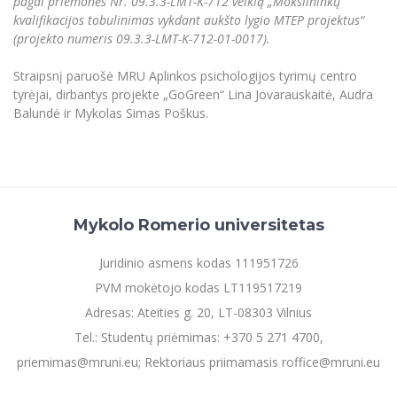
pagal priemonės Nr. 09.3.3-LMT-K-712 veiklą „Mokslininkų
kvalifikacijos tobulinimas vykdant aukšto lygio MTEP projektus“
(projekto numeris 09.3.3-LMT-K-712-01-0017).
Straipsnį paruošė MRU Aplinkos psichologijos tyrimų centro
tyrėjai, dirbantys projekte „GoGreen“ Lina Jovarauskaitė, Audra
Balundė ir Mykolas Simas Poškus.
Mykolo Romerio universitetas
Juridinio asmens kodas 111951726
PVM mokėtojo kodas LT119517219
Adresas: Ateities g. 20, LT-08303 Vilnius
Tel.: Studentų priėmimas: +370 5 271 4700,
priemimas@mruni.eu; Rektoriaus priimamasis roffice@mruni.eu