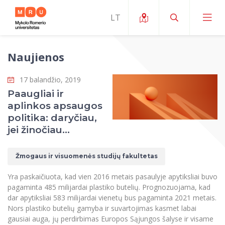
Naujienos
Apie ERUA
17 balandžio, 2019
Naujienos ir renginiai
Mano studijos
Paaugliai ir
aplinkos apsaugos
Galimybės
Studijų organizavimas ir aplinka
MOin – MRU Mokslo ir inovacijų savaitė
politika: daryčiau,
Komanda ir kontaktai
jei žinočiau…
Finansai
Studijų kokybė
Mokslo programos
Apie MRU
Studentų organizacijos
Studijų programos
Mokslininkų profiliai "CRIS"
Žmogaus ir visuomenės studijų fakultetas
Rektorės žodis
Teisės mokykla
Studentų namai
Tarptautiniai mainai
Mokslinės veiklos skatinimo fondas
Yra paskaičiuota, kad vien 2016 metais pasaulyje apytiksliai buvo
Struktūra
Viešojo saugumo akademija
Pranešimai spaudai
pagaminta 485 milijardai plastiko butelių. Prognozuojama, kad
Estetinis ugdymas
Studentams
Skaitmeniniai ženkliukai
Tarptautinių ekspertų tinklas
dar apytiksliai 583 milijardai vienetų bus pagaminta 2021 metais.
Reitingai
Žmogaus ir visuomenės studijų fakultetas
Ekspertų sąrašas
Nors plastiko butelių gamyba ir suvartojimas kasmet labai
Dokumentai reglamentuojantys studijas
Pramoginių šokių kolektyvas ,,Bolero”
Darbuotojams
Erasmus+ mobilumas studijoms (SMS)
Karjeros centras
Atitikties mokslinių tyrimų etikai komitetas
gausiai auga, jų perdirbimas Europos Sąjungos šalyse ir visame
Universiteto garbės nariai
Viešojo valdymo ir verslo fakultetas