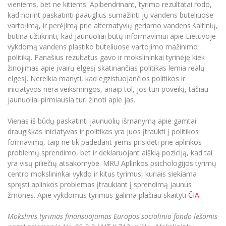
vieniems, bet ne kitiems. Apibendrinant, tyrimo rezultatai rodo,
kad norint paskatinti paauglius sumažinti jų vandens buteliuose
vartojimą, ir perėjimą prie alternatyvių geriamo vandens šaltinių,
būtina užtikrinti, kad jaunuoliai būtų informavimui apie Lietuvoje
vykdomą vandens plastiko buteliuose vartojimo mažinimo
politiką. Panašius rezultatus gavo ir mokslininkai tyrinėję kiek
žinojimas apie įvairų elgesį skatinančias politikas lemia realų
elgesį. Nereikia manyti, kad egzistuojančios politikos ir
iniciatyvos nėra veiksmingos, anaip tol, jos turi poveikį, tačiau
jaunuoliai pirmiausia turi žinoti apie jas.
Vienas iš būdų paskatinti jaunuolių išmanymą apie gamtai
draugiškas iniciatyvas ir politikas yra juos įtraukti į politikos
formavimą, taip ne tik padedant jiems prisidėti prie aplinkos
problemų sprendimo, bet ir deklaruojant aiškią poziciją, kad tai
yra visų piliečių atsakomybė. MRU Aplinkos psichologijos tyrimų
centro mokslininkai vykdo ir kitus tyrimus, kuriais siekiama
spręsti aplinkos problemas įtraukiant į sprendimą jaunus
žmones. Apie vykdomus tyrimus galima plačiau skaityti
ČIA
Mokslinis tyrimas finansuojamas Europos socialinio fondo lėšomis