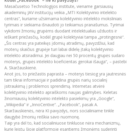
Kodėl „Facebook“ – ne KI pavyzdys?
Masačusetso Technologijos institute, viename garsiausių
akademinių JAV institucijų veikia „MTI Kolektyvinio intelekto
centras“, kuriame užsiimama kolektyvinio intelekto moksliniais
tyrimais ir siekiama išnaudoti jo teikiamus pranašumus. Tyrimai
vykdomi žmonių grupėms duodant intelektualias užduotis ir
ieškant priežasčių, kodėl grupė kolektyviai tampa „protingesnė“.
„Šis centras yra pateikęs įdomių atradimų, pavyzdžiui, kad
moterų skaičius grupėje turi labai didelę įtaką kolektyvinio
intelekto atsiradimui. Jei daugiau nei 50 procentų grupės sudaro
moterys, grupės intelekto koeficientas gerokai išauga“, – pastebi
A. Skaržauskienė.
Anot jos, to priežastis paprasta – moterys tiesiog yra jautresnės
tam tikrai informacijai ir padidina grupės narių socialinį
įsitraukimą į problemos sprendimą. Internetas atvėrė
kolektyvinio intelekto apraiškoms naujas galimybes. Keletas
žinomiausių kolektyvinio intelekto pasiekimų yra „Google“,
„Wikipedia“ ir „InnoCentive“. „Facebook“, pasak A.
Skaržauskienės, nėra KI pavyzdys, nors socialiniame tinkle
daugybė žmonių reiškia savo nuomonę.
Taip yra dėl to, kad socialiniuose tinkluose nėra mechanizmų,
kurie leistų šioje platformoje esantiems žmonėms suderinti