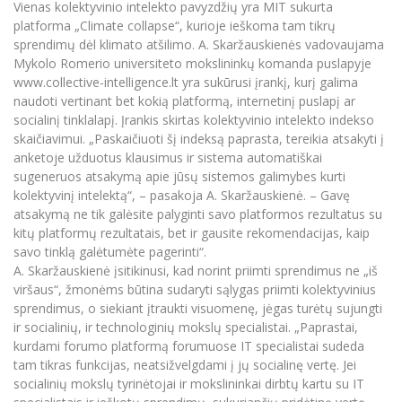
Vienas kolektyvinio intelekto pavyzdžių yra MIT sukurta
platforma „Climate collapse“, kurioje ieškoma tam tikrų
sprendimų dėl klimato atšilimo. A. Skaržauskienės vadovaujama
Mykolo Romerio universiteto mokslininkų komanda puslapyje
www.collective-intelligence.lt yra sukūrusi įrankį, kurį galima
naudoti vertinant bet kokią platformą, internetinį puslapį ar
socialinį tinklalapį. Įrankis skirtas kolektyvinio intelekto indekso
skaičiavimui. „Paskaičiuoti šį indeksą paprasta, tereikia atsakyti į
anketoje užduotus klausimus ir sistema automatiškai
sugeneruos atsakymą apie jūsų sistemos galimybes kurti
kolektyvinį intelektą“, – pasakoja A. Skaržauskienė. – Gavę
atsakymą ne tik galėsite palyginti savo platformos rezultatus su
kitų platformų rezultatais, bet ir gausite rekomendacijas, kaip
savo tinklą galėtumėte pagerinti“.
A. Skaržauskienė įsitikinusi, kad norint priimti sprendimus ne „iš
viršaus“, žmonėms būtina sudaryti sąlygas priimti kolektyvinius
sprendimus, o siekiant įtraukti visuomenę, jėgas turėtų sujungti
ir socialinių, ir technologinių mokslų specialistai. „Paprastai,
kurdami forumo platformą forumuose IT specialistai sudeda
tam tikras funkcijas, neatsižvelgdami į jų socialinę vertę. Jei
socialinių mokslų tyrinėtojai ir mokslininkai dirbtų kartu su IT