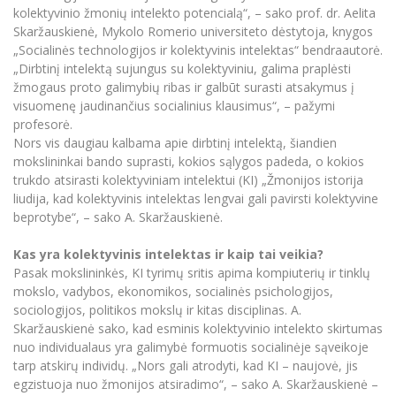
Renginių kalendorius
Universiteto teatras
Neformaliuoju ir (ar) savišvietos būdu įgytų
Erasmus+ mobilumas praktikoms (SMP)
Partnerystės
kolektyvinio žmonių intelekto potencialą“, – sako prof. dr. Aelita
Emocinė gerovė
Mokslo laboratorijos
kompetencijų vertinimas ir pripažinimas
Veiklos dokumentai
Skaržauskienė, Mykolo Romerio universiteto dėstytoja, knygos
Sūduvos akademija
Tinklalaidės
MRU pop vokalinis ansamblis (vadovas Artūras
Kitos galimybės
Azijos centras
„Socialinės technologijos ir kolektyvinis intelektas“ bendraautorė.
Bakalauro studijos
Žmogaus, aplinkos ir technologijų (HET) siste
Novikas)
Studijų organizavimas
Akademinė etika
„Dirbtinį intelektą sujungus su kolektyviniu, galima praplėsti
Magistrantūros studijos
Vilniaus Karaliaus Sedžiongo institutas
žmogaus proto galimybių ribas ir galbūt surasti atsakymus į
MRU merginų choras
Doktorantūra
Darbas MRU
visuomenę jaudinančius socialinius klausimus“, – pažymi
Vadovų MBA
Frankofoniškų šalių studijų centras
profesorė.
Švietimo ir kultūros vadovų MPA
Projektai
Universiteto simbolika
Nors vis daugiau kalbama apie dirbtinį intelektą, šiandien
Teisės LL.M.
mokslininkai bando suprasti, kokios sąlygos padeda, o kokios
Akademinė leidyba
Atributika
trukdo atsirasti kolektyviniam intelektui (KI) „Žmonijos istorija
Papildomosios studijos
liudija, kad kolektyvinis intelektas lengvai gali pavirsti kolektyvine
Pedagogų rengimas
Mokymų LAB
Naujienos
beprotybe“, – sako A. Skaržauskienė.
Doktorantūros studijos
Mokslo naujienos
Tarptautiškumas
Kas yra kolektyvinis intelektas ir kaip tai veikia?
Profesinės bakalauro studijos
Personalo valdymo centras
Pasak mokslininkės, KI tyrimų sritis apima kompiuterių ir tinklų
Kasmetiniai mokslo renginiai
Studentams
Darnus vystymasis
Privačių interesų deklaravimas
mokslo, vadybos, ekonomikos, socialinės psichologijos,
sociologijos, politikos mokslų ir kitas disciplinas. A.
Informacija naujiems darbuotojams
Darbuotojams
Studentams
Privatumo politika
Skaržauskienė sako, kad esminis kolektyvinio intelekto skirtumas
Studijų Moodle (studijų vykdymui)
nuo individualaus yra galimybė formuotis socialinėje sąveikoje
Darbuotojams
Partnerystės
Negalia ir individualieji poreikiai
Darbuotojų Moodle (kompetencijų tobulinimui)
tarp atskirų individų. „Nors gali atrodyti, kad KI – naujovė, jis
egzistuoja nuo žmonijos atsiradimo“, – sako A. Skaržauskienė –
Partnerystės
Studijų tvarkaraštis
Azijos centras
Viešai skelbiama informacija