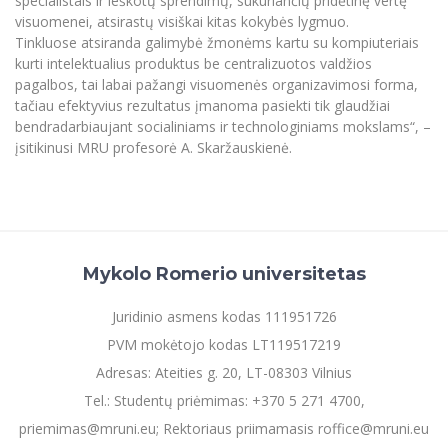
specialistais ir ieškotų sprendimų, sukuriančių pridėtinę vertę
visuomenei, atsirastų visiškai kitas kokybės lygmuo.
Tinkluose atsiranda galimybė žmonėms kartu su kompiuteriais
kurti intelektualius produktus be centralizuotos valdžios
pagalbos, tai labai pažangi visuomenės organizavimosi forma,
tačiau efektyvius rezultatus įmanoma pasiekti tik glaudžiai
bendradarbiaujant socialiniams ir technologiniams mokslams“, –
įsitikinusi MRU profesorė A. Skaržauskienė.
Mykolo Romerio universitetas
Juridinio asmens kodas 111951726
PVM mokėtojo kodas LT119517219
Adresas: Ateities g. 20, LT-08303 Vilnius
Tel.: Studentų priėmimas: +370 5 271 4700,
priemimas@mruni.eu; Rektoriaus priimamasis roffice@mruni.eu