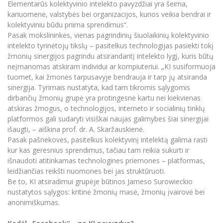
Elementarūs kolektyvinio intelekto pavyzdžiai yra šeima,
Informacinė sistema "Studijos"
kariuomenė, valstybės bei organizacijos, kurios veikia bendrai ir
Azijos centras
Vilniaus Karaliaus Sedžiongo institutas
Parama Ukrainai
Darbuotojų elektroninis paštas
kolektyviniu būdu priima sprendimus“.
Vilniaus Karaliaus Sedžiongo institutas
Pasak mokslininkės, vienas pagrindinių šiuolaikinių kolektyvinio
Frankofoniškų šalių studijų centras
Daugiafaktorinė autentifikacija universiteto
Civilinė sauga
intelekto tyrinėtojų tikslų – pasitelkus technologijas pasiekti tokį
darbuotojams (MFA)
Frankofoniškų šalių studijų centras
žmonių sinergijos pagrindu atsirandantį intelekto lygį, kuris būtų
Mokslininkų profiliai "CRIS"
Korupcijos prevencija
neįmanomas atskiram individui ar kompiuteriui. „KI susiformuoja
Bendruomenės gerovė
tuomet, kai žmonės tarpusavyje bendrauja ir tarp jų atsiranda
sinergija. Tyrimais nustatyta, kad tam tikromis sąlygomis
Darbuotojų kvalifikacijos kėlimas
dirbančių žmonių grupė yra protingesnė kartu nei kiekvienas
MRU norminių teisės aktų duomenų bazė
atskiras žmogus, o technologijos, interneto ir socialinių tinklų
Intranetas
platformos gali sudaryti visiškai naujas galimybes šiai sinergijai
išaugti, – aiškina prof. dr. A. Skaržauskienė.
eDVS
Pasak pašnekovės, pasitelkus kolektyvinį intelektą galima rasti
Microsoft Office 365
kur kas geresnius sprendimus, tačiau tam reikia sukurti ir
MRU mobilios programėlės
išnaudoti atitinkamas technologines priemones – platformas,
leidžiančias reikšti nuomones bei jas struktūruoti.
Pagalbos sistema
Be to, KI atsiradimui grupėje būtinos Jameso Surowieckio
Profesinė sąjunga
nustatytos sąlygos: kritinė žmonių masė, žmonių įvairovė bei
Kontaktų paieška
anonimiškumas.