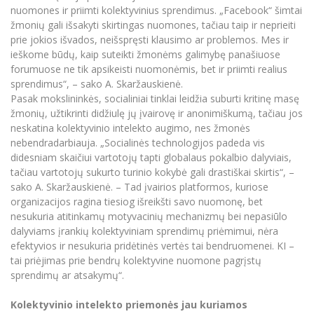
nuomones ir priimti kolektyvinius sprendimus. „Facebook“ šimtai
žmonių gali išsakyti skirtingas nuomones, tačiau taip ir neprieiti
prie jokios išvados, neišspręsti klausimo ar problemos. Mes ir
ieškome būdų, kaip suteikti žmonėms galimybę panašiuose
forumuose ne tik apsikeisti nuomonėmis, bet ir priimti realius
sprendimus“, – sako A. Skaržauskienė.
Pasak mokslininkės, socialiniai tinklai leidžia suburti kritinę masę
žmonių, užtikrinti didžiulę jų įvairovę ir anonimiškumą, tačiau jos
neskatina kolektyvinio intelekto augimo, nes žmonės
nebendradarbiauja. „Socialinės technologijos padeda vis
didesniam skaičiui vartotojų tapti globalaus pokalbio dalyviais,
tačiau vartotojų sukurto turinio kokybė gali drastiškai skirtis“, –
sako A. Skaržauskienė. – Tad įvairios platformos, kuriose
organizacijos ragina tiesiog išreikšti savo nuomonę, bet
nesukuria atitinkamų motyvacinių mechanizmų bei nepasiūlo
dalyviams įrankių kolektyviniam sprendimų priėmimui, nėra
efektyvios ir nesukuria pridėtinės vertės tai bendruomenei. KI –
tai priėjimas prie bendrų kolektyvine nuomone pagrįstų
sprendimų ar atsakymų“.
Kolektyvinio intelekto priemonės jau kuriamos