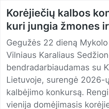
Korėjiečių kalbos kon
kuri jungia žmones ir
Gegužės 22 dieną Mykolo 
Vilniaus Karaliaus Sedžiong
bendradarbiaudamas su K
Lietuvoje, surengė 2026-ų
kalbėjimo konkursą. Rengi
vienija domėjimasis korėji